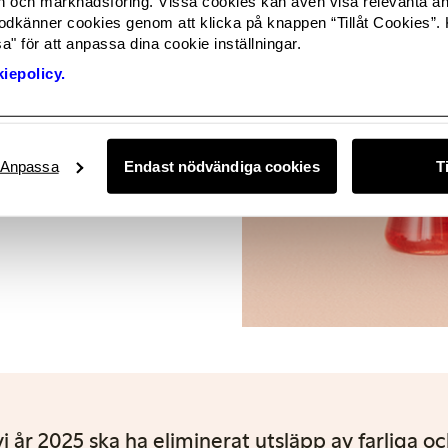
och marknadsföring. Vissa cookies kan även visa relevanta a
 för miljön samt hälsa
odkänner cookies genom att klicka på knappen “Tillåt Cookies”. 
roduktionen och lever i
" för att anpassa dina cookie inställningar.
L (Manufacturing
iepolicy.
ed den gemensamma
 Hazardous Chemicals)
ågot skede under
L, kan vi eliminera
Anpassa
Endast nödvändiga cookies
T
mer in i
vi år 2025 ska ha eliminerat utsläpp av farliga 