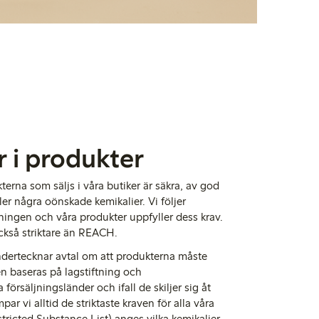
r i produkter
kterna som säljs i våra butiker är säkra, av god
ler några oönskade kemikalier. Vi följer
ngen och våra produkter uppfyller dess krav.
 också striktare än REACH.
undertecknar avtal om att produkterna måste
en baseras på lagstiftning och
örsäljningsländer och ifall de skiljer sig åt
par vi alltid de striktaste kraven för alla våra
tricted
Substance
List) anges vilka kemikalier