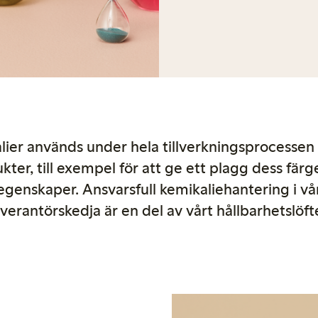
lier används under hela tillverkningsprocessen 
kter, till exempel för att ge ett plagg dess färg
egenskaper. Ansvarsfull kemikaliehantering i vå
everantörskedja är en del av vårt hållbarhetslöft