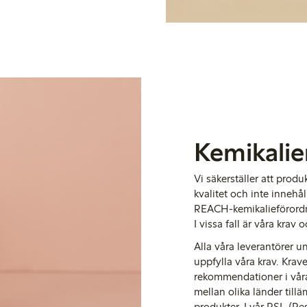
Kemikalie
Vi säkerställer att produ
kvalitet och inte innehål
REACH-kemikalieförordni
I vissa fall är våra krav
Alla våra leverantörer 
uppfylla våra krav. Krav
rekommendationer i våra f
mellan olika länder tilläm
produkter. I vår RSL (
Res