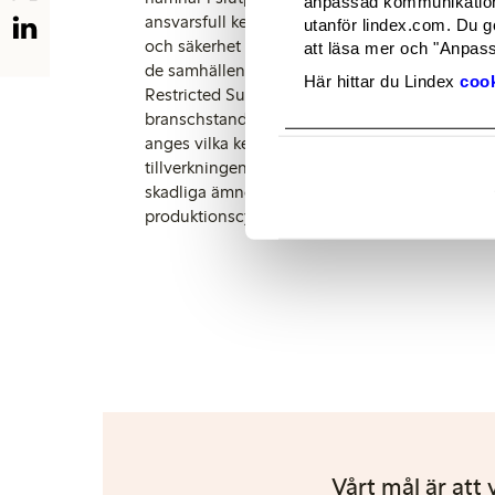
anpassad kommunikation 
ansvarsfull kemikaliehantering i produktionen,
utanför lindex.com. Du g
och säkerhet för de människor som arbetar i p
att läsa mer och "Anpassa
de samhällen där vi är verksamma. I vår MRS
Här hittar du Lindex
cook
Restricted Substance List), som är i linje m
branschstandarden ZDHC (Zero Discharge of
anges vilka kemikalier som inte är tillåtna i n
tillverkningen av våra produkter. Med vår MRS
skadliga ämnen från början, så att de inte kom
produktionscykeln alls.
Vårt mål är att 