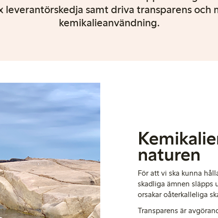
x leverantörskedja samt driva transparens och 
kemikalieanvändning.
Kemikalie
naturen
För att vi ska kunna hålla
skadliga ämnen släpps 
orsakar oåterkalleliga s
Transparens är avgörand