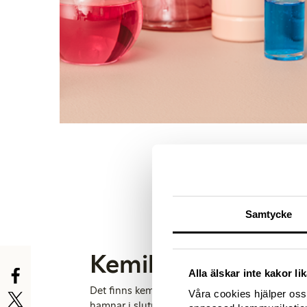
Samtycke
Kemikalier i produ
Alla älskar inte kakor l
Det finns kemikalier som används i produktio
Våra cookies hjälper oss 
hamnar i slutprodukten. Det är därför lika viktig