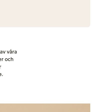
av våra
er och
r
e.