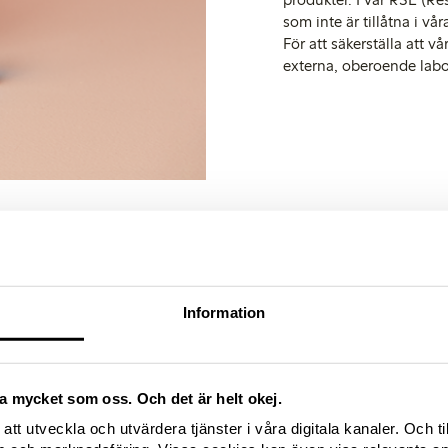
som inte är tillåtna i vå
För att säkerställa att v
externa, oberoende labor
Information
ktion
ika mycket som oss. Och det är helt okej.
nen men som inte
att utveckla och utvärdera tjänster i våra digitala kanaler. Och ti
t att säkerställa en