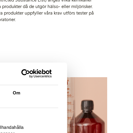
ra produkter då de utgör hälso- eller miljörisker.
åra produkter uppfyller våra krav utförs tester på
atorier.
Om
llhandahålla