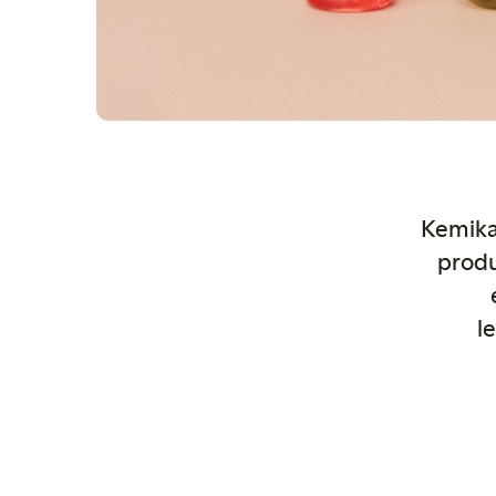
Kemika
produ
l