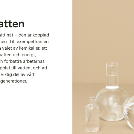
vatten
sitt nät – den är kopplad
onen.
Till exempel kan en
valet av kemikalier, ett
vatten och energi,
h förbättra arbetarnas
plat till vatt
en
,
och a
tt
viktig del av vårt
a generationer.