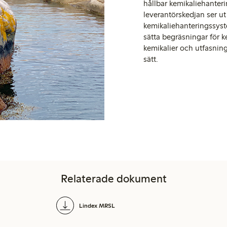
hållbar kemikaliehanterin
leverantörskedjan ser ut 
kemikaliehanteringssyst
sätta begräsningar för k
kemikalier och utfasnin
sätt.
Relaterade dokument
Lindex MRSL