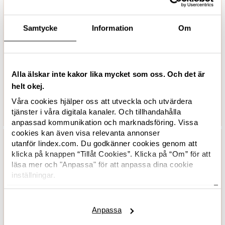
Är du intresserad av jobb eller
praktik på Lindex?
Samtycke
Information
Om
Besök vår karriärsida där vi lägger ut alla lediga
tjänster och praktikplatser.
Alla älskar inte kakor lika mycket som oss. Och det är
Lediga jobb
helt okej.
Våra cookies hjälper oss att utveckla och utvärdera
tjänster i våra digitala kanaler. Och tillhandahålla
anpassad kommunikation och marknadsföring. Vissa
cookies kan även visa relevanta annonser
utanför lindex.com. Du godkänner cookies genom att
klicka på knappen “Tillåt Cookies”. Klicka på “Om” för att
Är du intresserad av att vara
läsa mer och "Anpassa" för att anpassa dina cookie
modell för Lindex?
inställningar.
Här hittar du Lindex
cookiepolicy.
Vi går alltid genom modellagenturer inför våra
fotograferingar. Är du intresserad av
Anpassa
modelluppdrag rekommenderar vi dig därför att