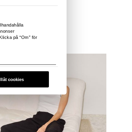
llhandahålla
nnonser
Klicka på “Om” för
illåt cookies