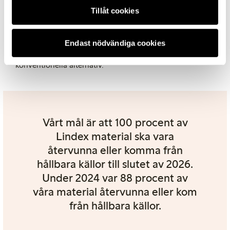
material som gör det möjligt att minska vår påverkan på
Tillåt cookies
Lindex. För oss innebär det att råmaterialet kommer från
en återvunnen eller förnybar källa, samt att fibern odlas
och produceras med metoder som har mindre negativ
Endast nödvändiga cookies
påverkan på naturens resurser jämfört med
konventionella alternativ.
Vårt mål är att 100 procent av
Lindex material ska vara
återvunna eller komma från
hållbara källor till slutet av 2026.
Under 2024 var 88 procent av
våra material återvunna eller kom
från hållbara källor.