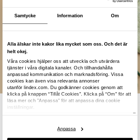
Samtycke
Information
Om
Alla älskar inte kakor lika mycket som oss. Och det är
helt okej.
Våra cookies hjälper oss att utveckla och utvärdera
tjänster i våra digitala kanaler. Och tillhandahålla
anpassad kommunikation och marknadsföring. Vissa
cookies kan även visa relevanta annonser
utanför lindex.com. Du godkänner cookies genom att
klicka på knappen “Tillåt Cookies”. Klicka på “Om” för att
läsa mer och "Anpassa" för att anpassa dina cookie
Minska vår påverkan
inställningar.
Här hittar du Lindex
cookiepolicy.
Eftersom alla material har sina egna utmaningar så finns
det ingen lösning som passar alla när det kommer till att
Anpassa
göra bättre val. I stället behöver vi utvärdera och välja