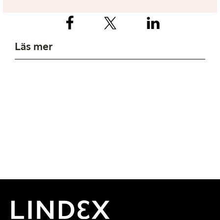
Läs mer
Bomull
Polyester och polyamid
Lyocell, viskos och
modal
Djurfibrer