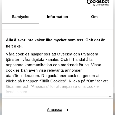
säkerhetsinspektioner, utbildningar och ett
klagomålssystem som skyddar arbetare från risker inom
arbetsmiljö och säkerhet.
Samtycke
Information
Om
Alla älskar inte kakor lika mycket som oss. Och det är
helt okej.
Alla fabriker som producerar
Våra cookies hjälper oss att utveckla och utvärdera
tjänster i våra digitala kanaler. Och tillhandahålla
kläder för Lindex i Bangladesh och
anpassad kommunikation och marknadsföring. Vissa
Pakistan ingår i The Accord.
cookies kan även visa relevanta annonser
utanför lindex.com. Du godkänner cookies genom att
klicka på knappen “Tillåt Cookies”. Klicka på “Om” för att
läsa mer och "Anpassa" för att anpassa dina cookie
inställningar.
Här hittar du Lindex
cookiepolicy.
Anpassa