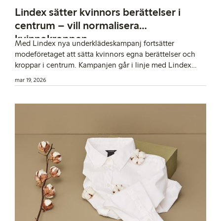
Lindex sätter kvinnors berättelser i
centrum – vill normalisera
kvinnokroppen
Med Lindex nya underklädes­kampanj fortsätter
modeföretaget att sätta kvinnors egna berättelser och
kroppar i centrum. Kampanjen går i linje med Lindex
högre syfte: att driva meningsfull förändring för kvinnor,
mar 19, 2026
så att varje kvinna kan njuta av livet i harmoni med sin
kropp.