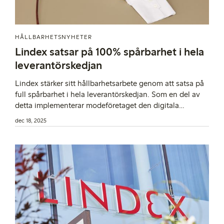
HÅLLBARHETSNYHETER
Lindex satsar på 100% spårbarhet i hela
leverantörskedjan
Lindex stärker sitt hållbarhetsarbete genom att satsa på
full spårbarhet i hela leverantörskedjan. Som en del av
detta implementerar modeföretaget den digitala
plattformen TextileGenesis, som möjliggör spårning av
dec 18, 2025
varje produkt, från fiber till färdigt plagg.