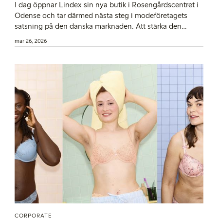
I dag öppnar Lindex sin nya butik i Rosengårdscentret i
Odense och tar därmed nästa steg i modeföretagets
satsning på den danska marknaden. Att stärka den
fysiska närvaron är ett viktigt led i Lindex tillväxtresa och
mar 26, 2026
i att göra sortimentet mer tillgängligt för fler kunder.
CORPORATE