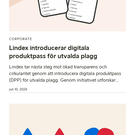
CORPORATE
Lindex introducerar digitala
produktpass för utvalda plagg
Lindex tar nästa steg mot ökad transparens och
cirkularitet genom att introducera digitala produktpass
(DPP) för utvalda plagg. Genom initiativet utforskar
Lindex hur produktinformation kan stötta både kunder
jun 10, 2026
och framtida cirkulära lösningar, som en del av ett
bredare arbete som går bortom lagkrav.