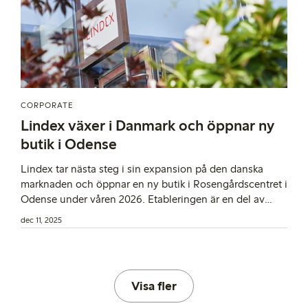
CORPORATE
Lindex växer i Danmark och öppnar ny
butik i Odense
Lindex tar nästa steg i sin expansion på den danska
marknaden och öppnar en ny butik i Rosengårdscentret i
Odense under våren 2026. Etableringen är en del av
modeföretagets tillväxtresa och långsiktiga strategi att
dec 11, 2025
fortsätta sin internationella expansion och inspirera fler
kunder att upptäcka Lindex.
Visa fler