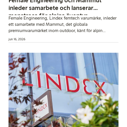
Female Engineering och Mammut
inleder samarbete och lanserar
menstrosa för alpina äventyr
Female Engineering, Lindex femtech varumärke, inleder
ett samarbete med Mammut, det globala
premiumvarumärket inom outdoor, känt för alpin
expertis och innovation. Tillsammans lanserar
jun 16, 2026
varumärkena en menstrosa för kvinnor som vill träna och
utforska alpina miljöer, oavsett var i cykeln de befinner
sig.