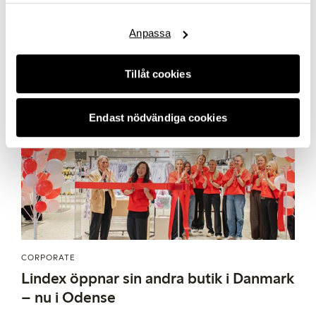
maj 20, 2026
Här hittar du Lindex
cookiepolicy.
introducerar de loopamid inom underklädes­kategorin.
Anpassa
Tillåt cookies
Endast nödvändiga cookies
CORPORATE
Lindex öppnar sin andra butik i Danmark
– nu i Odense