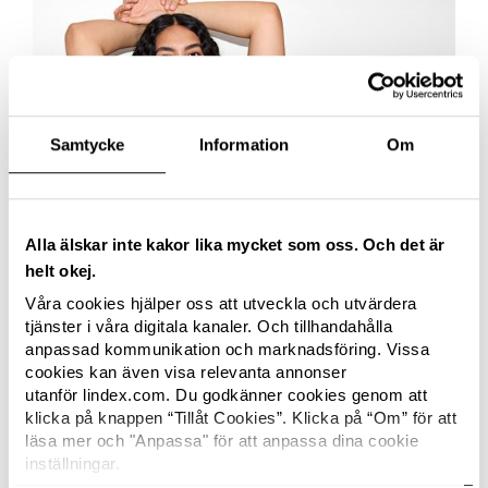
Samtycke
Information
Om
Alla älskar inte kakor lika mycket som oss. Och det är
helt okej.
Våra cookies hjälper oss att utveckla och utvärdera
CORPORATE
HÅLLBARHETSNYHETER
tjänster i våra digitala kanaler. Och tillhandahålla
Lindex och BASF samarbetar för att
anpassad kommunikation och marknadsföring. Vissa
introducera återvunnen polyamid från
cookies kan även visa relevanta annonser
utanför lindex.com. Du godkänner cookies genom att
textil till textil inom underkläder
Lindex har inlett ett samarbete med BASF kring
klicka på knappen “Tillåt Cookies”. Klicka på “Om” för att
loopamid® för att accelerera återvinningen av textilier
läsa mer och "Anpassa" för att anpassa dina cookie
och driva utvecklingen mot mer cirkulära
inställningar.
materiallösningar i modeindustrin. Tillsammans