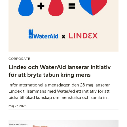
CORPORATE
Lindex och WaterAid lanserar initiativ
för att bryta tabun kring mens
Inför internationella mensdagen den 28 maj lanserar
Lindex tillsammans med WaterAid ett initiativ för att
bidra till ökad kunskap om menshälsa och samla in
medel till utbildningsinsatser. Varje donation på 14
maj 27, 2026
kronor kan exempelvis räcka till en lektion i menshälsa,
och Lindex dubblar alla bidrag.