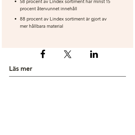
58 procent av Lindex sortiment har minst 15
procent återvunnet innehåll
88 procent av Lindex sortiment är gjort av
mer hållbara material
Läs mer
Hållbarhet på Lindex
Press
Jobba på Lindex
Vår organisation
Finansiell information