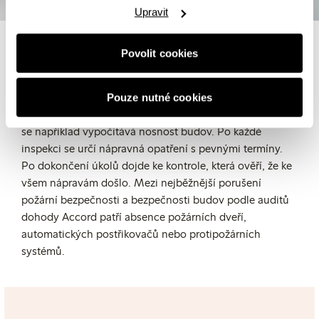
Upravit
Jak to probíhá?
Povolit cookies
V továrnách probíhá audit v podobě tří různých inspekcí
týkajících se zabezpečení proti požáru, bezpečnosti
Pouze nutné cookies
elektrických rozvodů a bezpečnosti budov, v rámci nichž
se například vypočítává nosnost budov. Po každé
inspekci se určí nápravná opatření s pevnými termíny.
Po dokončení úkolů dojde ke kontrole, která ověří, že ke
všem nápravám došlo. Mezi nejběžnější porušení
požární bezpečnosti a bezpečnosti budov podle auditů
dohody Accord patří absence požárních dveří,
automatických postřikovačů nebo protipožárních
systémů.