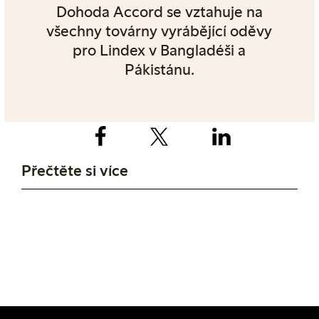
Dohoda Accord se vztahuje na
všechny továrny vyrábějící oděvy
pro Lindex v Bangladéši a
Pákistánu.
Přečtěte si více
Pracovní podmínky
Zajišťovat lidská práva
Přečtěte si více o tom, jak usilujeme o
zlepšení pracovních podmínek ve výrobě jako
například mzdového ohodnocení a přesčasů.
Přečtěte si více o jedné z našich hlavních
oblastí zájmu v našem závazku udržitelnosti:
Zajišťovat lidská práva.