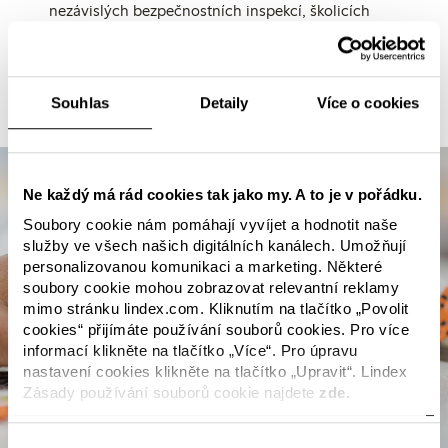
nezávislých bezpečnostních inspekcí, školicích
programů a mechanismu stížností na ochranu
pracovníků před riziky bezpečnosti a ochrany
zdraví při práci.
Souhlas
Detaily
Více o cookies
Ne každý má rád cookies tak jako my. A to je v pořádku.
Soubory cookie nám pomáhají vyvíjet a hodnotit naše
služby ve všech našich digitálních kanálech. Umožňují
personalizovanou komunikaci a marketing. Některé
soubory cookie mohou zobrazovat relevantní reklamy
mimo stránku lindex.com. Kliknutím na tlačítko „Povolit
cookies“ přijímáte používání souborů cookies. Pro více
informací klikněte na tlačítko „Více“. Pro úpravu
nastavení cookies klikněte na tlačítko „Upravit“. Lindex
Zásady používání souborů cookie najdete
zde.