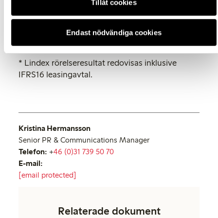
Tillåt cookies
entusiasm jag blickar framåt på vår fortsatta resa
som ett globalt, varumärkesdrivet och hållbart
modeföretag där våra investeringar och digitala
Endast nödvändiga cookies
utveckling är centrala
”, säger Susanne Ehnbåge.
* Lindex rörelseresultat redovisas inklusive
IFRS16 leasingavtal.
Kristina Hermansson
Senior PR & Communications Manager
Telefon:
+
46 (0)31 739 50 70
E-mail:
[email protected]
Relaterade dokument