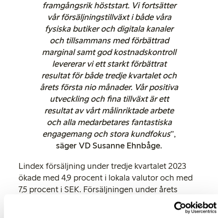
framgångsrik höststart. Vi fortsätter
vår försäljningstillväxt i både våra
fysiska butiker och digitala kanaler
och tillsammans med förbättrad
marginal samt god kostnadskontroll
levererar vi ett starkt förbättrat
resultat för både tredje kvartalet och
årets första nio månader. Vår positiva
utveckling och fina tillväxt är ett
resultat av vårt målinriktade arbete
och alla medarbetares fantastiska
engagemang och stora kundfokus
”,
säger VD Susanne Ehnbåge.
Lindex försäljning under tredje kvartalet 2023
ökade med 4,9 procent i lokala valutor och med
7,5 procent i SEK. Försäljningen under årets
första nio månader ökade med 2,6 procent i
lokala valutor och 3,7 procent i SEK.