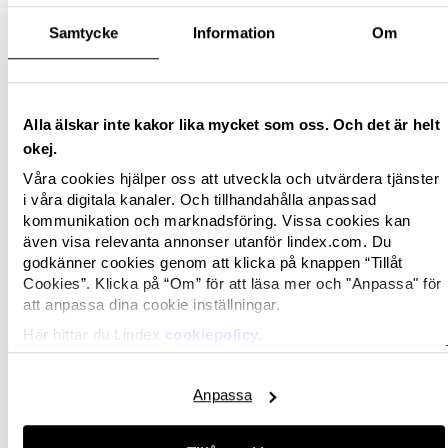
Modeföretaget fortsatte sin tillväxt i fysisk butik
Samtycke
Information
Om
under kvartalet med en ökning på 3,2 procent
jämfört med motsvarande period föregående år.
Lindex digitala försäljning ökade med 13,8
procent under kvartalet och den digitala andelen
Alla älskar inte kakor lika mycket som oss. Och det är helt
uppgick till 19,4 procent av Lindex totala
okej.
försäljning (17,8 procent 2022).
Våra cookies hjälper oss att utveckla och utvärdera tjänster
”
Vi ökar vår försäljning för alla våra
i våra digitala kanaler. Och tillhandahålla anpassad
affärsområden, där dam ökar mest med en
kommunikation och marknadsföring. Vissa cookies kan
även visa relevanta annonser utanför lindex.com. Du
tillväxt på 8,9 procent under kvartalet. Det är
godkänner cookies genom att klicka på knappen “Tillåt
också glädjande att vi fortsätter växa med både
Cookies”. Klicka på “Om” för att läsa mer och "Anpassa" för
nya och aktiva kunder samt att vi ökar vårt
att anpassa dina cookie inställningar.
snittköp trots tider med minskad köpkraft. Det är
Här hittar du Lindex
cookiepolicy.
ett fint kvitto på hur vi stärker Lindex varumärke
ytterligare. Vidare utforskar vi nya sätt att göra
affärer och piloterar nya försäljningskanaler och
Anpassa
har under kvartalet lanserat via partners på nya
marknader och marknadsplatser. Det är med