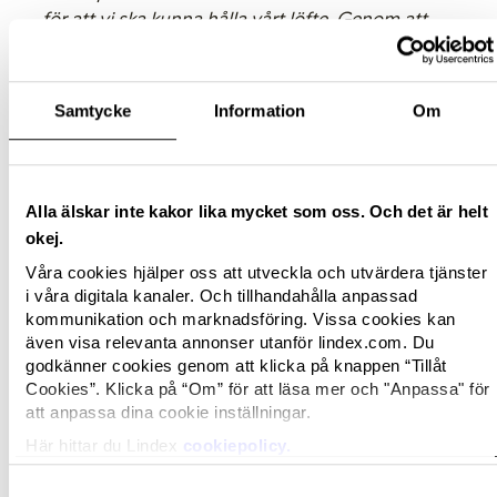
för att vi ska kunna hålla vårt löfte. Genom att
arbeta tillsammans, som leverantörer, partners,
medarbetare och kunder, kan vi skapa en framtid
för stärkta och inspirerade kvinnor i en hållbar
Samtycke
Information
Om
värld”,
säger Anna-Karin.
Läs hela Lindex löfte till framtida generationer
här.
Alla älskar inte kakor lika mycket som oss. Och det är helt
okej.
Istället för en fullskalig hållbarhetsrapport för
2018, har Lindex idag publicerat en mindre
Våra cookies hjälper oss att utveckla och utvärdera tjänster
i våra digitala kanaler. Och tillhandahålla anpassad
rapport som presenterar höjdpunkterna för året
kommunikation och marknadsföring. Vissa cookies kan
samt modevarumärkets nya hållbarhetslöfte.
Läs
även visa relevanta annonser utanför lindex.com. Du
Lindex Sustainability 2018 här.
godkänner cookies genom att klicka på knappen “Tillåt
Cookies”. Klicka på “Om” för att läsa mer och "Anpassa" för
För mer information, kontakta;
att anpassa dina cookie inställningar.
Kristina Hermansson
Här hittar du Lindex
cookiepolicy.
Corporate Communications Manager