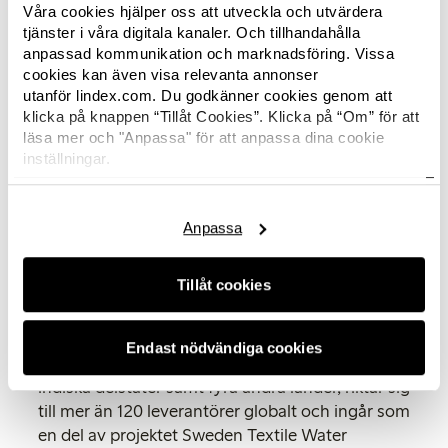
Projektet expanderar
Våra cookies hjälper oss att utveckla och utvärdera
tjänster i våra digitala kanaler. Och tillhandahålla
anpassad kommunikation och marknadsföring. Vissa
Mer än hälften av de fabriker som deltagit i
cookies kan även visa relevanta annonser
projektet fortsätter nu arbetet och man
utanför lindex.com. Du godkänner cookies genom att
rapporterar kontinuerligt till modeföretagen i
klicka på knappen “Tillåt Cookies”. Klicka på “Om” för att
Sverige. Andra har gått med i det nätverk som
läsa mer och "Anpassa" för att anpassa dina cookie
skapats av SIWI och de tre modekedjorna för
inställningar.
fortsatt lärande.
Här hittar du Lindex
cookiepolicy.
Resultaten från SWAR har inspirerat SIWI, Sida,
Anpassa
de tre grundarna och ytterligare 16 svenska
modeföretag att fortsätta jobba för en mer
Tillåt cookies
hållbar produktion och utbildning i de stora
textilindustrinaven i Asien och Afrika.
Endast nödvändiga cookies
Från och med 2015 skalas projektet upp till flera
indiska delstater samt fyra andra länder, riktar sig
till mer än 120 leverantörer globalt och ingår som
en del av projektet Sweden Textile Water