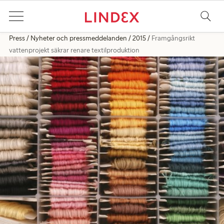
Press
Nyheter och pressmeddelanden
2015
Framgångsrikt
vattenprojekt säkrar renare textilproduktion