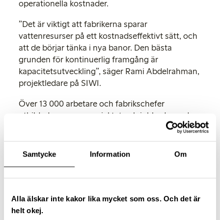
operationella kostnader.
”Det är viktigt att fabrikerna sparar
vattenresurser på ett kostnadseffektivt sätt, och
att de börjar tänka i nya banor. Den bästa
grunden för kontinuerlig framgång är
kapacitetsutveckling”, säger Rami Abdelrahman,
projektledare på SIWI.
Över 13 000 arbetare och fabrikschefer
utbildades genom projektet och jobbade med
teknikförbättringar under två år.
Den indiska textilindustrin står för tre procent av
Samtycke
Information
Om
Indiens BNP och sysselsätter mer än 45 miljoner
människor. Industrin är en av de enskilt största
industriella vattenförorenarna i Indien och har
allvarliga problem med utvecklingen på grund
Alla älskar inte kakor lika mycket som oss. Och det är
att den ökande bristen på sötvatten.
helt okej.