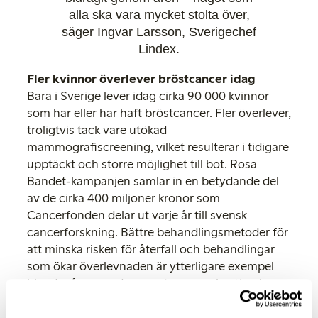
alla ska vara mycket stolta över,
säger Ingvar Larsson, Sverigechef
Lindex.
Fler kvinnor överlever bröstcancer idag
Bara i Sverige lever idag cirka 90 000 kvinnor
som har eller har haft bröstcancer. Fler överlever,
troligtvis tack vare utökad
mammografiscreening, vilket resulterar i tidigare
upptäckt och större möjlighet till bot. Rosa
Bandet-kampanjen samlar in en betydande del
av de cirka 400 miljoner kronor som
Cancerfonden delar ut varje år till svensk
cancerforskning. Bättre behandlingsmetoder för
att minska risken för återfall och behandlingar
som ökar överlevnaden är ytterligare exempel
bland många av de senaste genombrotten inom
bröstcancerforskningen.
– Sedan starten 2003 har Rosa Bandet-