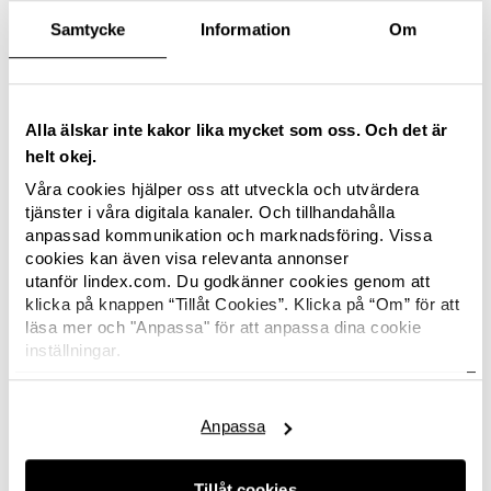
kampanjen samlat in närmare 354 miljoner
Samtycke
Information
Om
kronor till cancerforskningen och kampen mot
bröstcancer. Det hade vi inte klarat utan
samarbetspartners som Lindex. Tack vare
framgångsrik cancerforskning överlever allt fler
Alla älskar inte kakor lika mycket som oss. Och det är
trots att antalet bröstcancerdiagnoser i Sverige
helt okej.
ökar. På 1960-talet levde cirka 50 procent av
Våra cookies hjälper oss att utveckla och utvärdera
bröstcancerpatienterna i Sverige tio år efter
tjänster i våra digitala kanaler. Och tillhandahålla
diagnos och behandling. I dag är siffran drygt 80
anpassad kommunikation och marknadsföring. Vissa
cookies kan även visa relevanta annonser
procent, säger Stefan Bergh, Generalsekreterare
utanför lindex.com. Du godkänner cookies genom att
Cancerfonden.
klicka på knappen “Tillåt Cookies”. Klicka på “Om” för att
läsa mer och "Anpassa" för att anpassa dina cookie
Lindex medarbetare och kunder bidrar med
inställningar.
8,7 miljoner i Sverige
Här hittar du Lindex
cookiepolicy.
Pengarna från Lindex har i år främst samlats in
genom att 10 procent av försäljningspriset från
Anpassa
Missoni Lindex -kollektionen har gått till
kampanjen. Hälften av försäljningspriset av rosa
Tillåt cookies