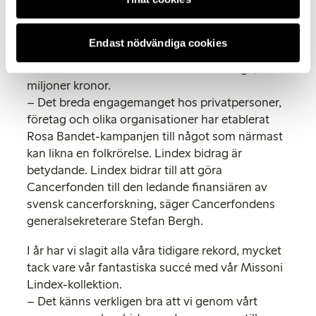
armbandet, försäljning av det rosa bandet samt
aktiviteter lokalt i butikerna har också bidragit.
Försäljningen av Missoni Lindex-kollektionen har
Endast nödvändiga cookies
skett i de flesta av Lindex 460 butiker i 16 länder.
Den största summan samlades in i Sverige, 8,7
miljoner kronor.
– Det breda engagemanget hos privatpersoner,
företag och olika organisationer har etablerat
Rosa Bandet-kampanjen till något som närmast
kan likna en folkrörelse. Lindex bidrag är
betydande. Lindex bidrar till att göra
Cancerfonden till den ledande finansiären av
svensk cancerforskning, säger Cancerfondens
generalsekreterare Stefan Bergh.
I år har vi slagit alla våra tidigare rekord, mycket
tack vare vår fantastiska succé med vår Missoni
Lindex-kollektion.
– Det känns verkligen bra att vi genom vårt