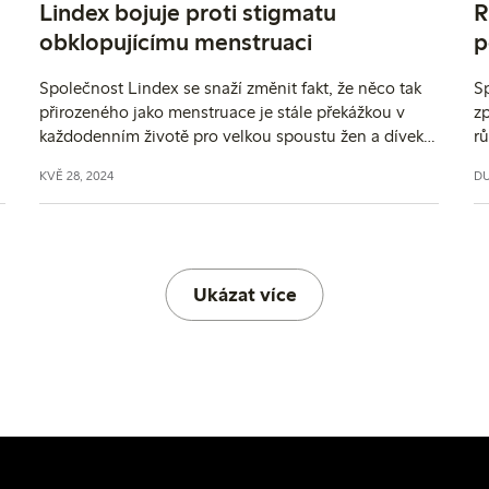
Lindex bojuje proti stigmatu
R
obklopujícímu menstruaci
p
p
Společnost Lindex se snaží změnit fakt, že něco tak
S
přirozeného jako menstruace je stále překážkou v
zp
každodenním životě pro velkou spoustu žen a dívek.
rů
o
V rámci Mezinárodního dne menstruace, který
ka
KVĚ 28, 2024
DU
připadá na 28. května, zdůrazňuje módní společnost
právě důležité téma menstruace. Společnost Lindex
se různými způsoby aktivně zasazuje o to, aby bylo
prolomeno tabu obklopující menstruaci, o zvýšení
povědomí o ní a o právo na menstruační zdraví.
Ukázat více