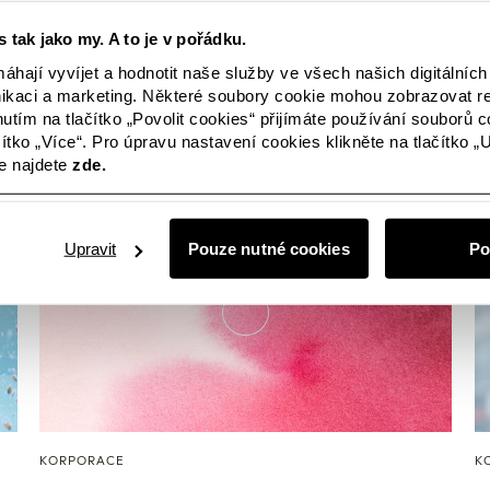
Společnost Lindex zesiluje své úsilí v oblasti
Vě
t
udržitelnosti tím, že se zavázala k úplné
id
 tak jako my. A to je v pořádku.
sledovatelnosti v celém dodavatelském řetězci. V
j
o
rámci této iniciativy zavádí módní společnost
se
hají vyvíjet a hodnotit naše služby ve všech našich digitálníc
PRO 18, 2025
LI
kaci a marketing. Některé soubory cookie mohou zobrazovat r
i
digitální platformu TextileGenesis, která umožňuje
Li
nutím na tlačítko „Povolit cookies“ přijímáte používání souborů c
sledování každého produktu, a to od prvního vlákna
P
čítko „Více“. Pro úpravu nastavení cookies klikněte na tlačítko „
až po hotový oděv.
sp
e najdete
zde.
po
Upravit
Pouze nutné cookies
Po
KORPORACE
K