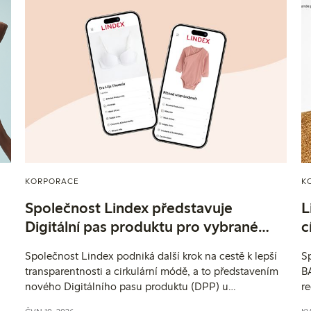
KORPORACE
K
Společnost Lindex představuje
L
Digitální pas produktu pro vybrané
c
oděvy
t
Společnost Lindex podniká další krok na cestě k lepší
Sp
s
transparentnosti a cirkulární módě, a to představením
BA
nového Digitálního pasu produktu (DPP) u
re
vybraných oděvů. Prostřednictvím této iniciativy
ře