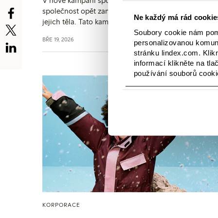
V nové kampani spodního prádla se módní
společnost opět zaměřuje na příběhy žen a potřeby
Ne každý má rád cookies
jejich těla. Tato kampaň je založena na poslání
společnosti Lindex: usilovat o smysluplné změny pr
Soubory cookie nám pomá
BŘE 19, 2026
personalizovanou komuni
ženy, aby každá žena mohla prožívat život v harmoni
stránku lindex.com. Klik
se svým tělem.
informací klikněte na tla
používání souborů cooki
KORPORACE