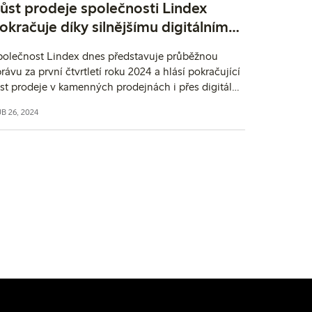
ůst prodeje společnosti Lindex
okračuje díky silnějšímu digitálnímu
rodeji
polečnost Lindex dnes představuje průběžnou
rávu za první čtvrtletí roku 2024 a hlásí pokračující
st prodeje v kamenných prodejnách i přes digitální
nály.
B 26, 2024