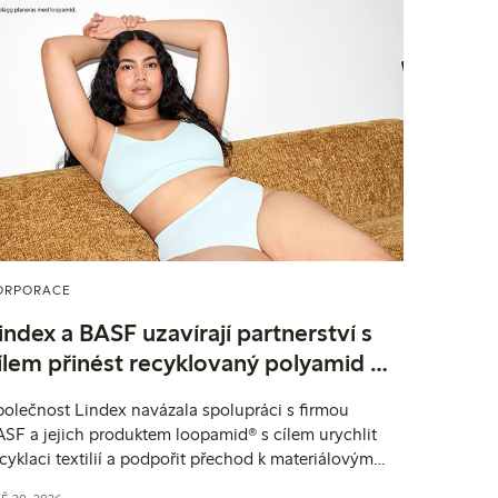
ORPORACE
index a BASF uzavírají partnerství s
ílem přinést recyklovaný polyamid z
extilu do textilního řetězce do
olečnost Lindex navázala spolupráci s firmou
egmentu spodního prádla.
SF a jejich produktem loopamid® s cílem urychlit
cyklaci textilií a podpořit přechod k materiálovým
šením založeným na principech cirkulární