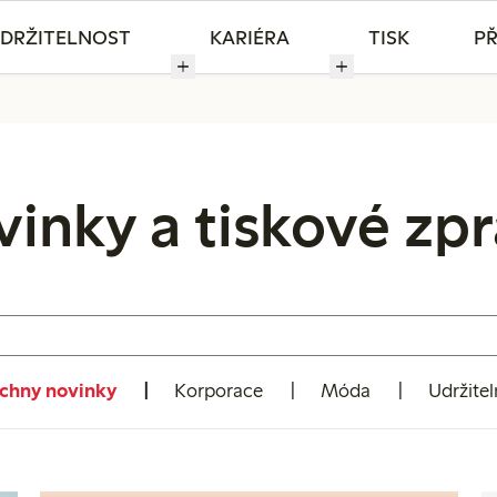
DRŽITELNOST
KARIÉRA
TISK
PŘ
inky a tiskové zp
chny novinky
Korporace
Móda
Udržitel