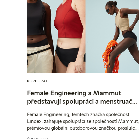
KORPORACE
Female Engineering a Mammut
představují spolupráci a menstruační
kalhotky pro horská dobrodružství
Female Engineering, femtech značka společnosti
Lindex, zahajuje spolupráci se společností Mammut,
prémiovou globální outdoorovou značkou proslulou
svými inovacemi a špičkovým vybavením pro alpské