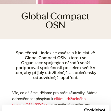
Global Compact
OSN
Společnost Lindex se zavázala k iniciativě
Global Compact OSN, kterou se
Organizace spojených národů snaží
podporovat společnosti po celém světě v
tom, aby přijaly udržitelnější a společensky
odpovědnější opatření.
Vše, co děláme, děláme pro naše zákazníky. Máme
odpovědnost přispívat k
cílům udržitelného
rozvoje OSN (SDGs)
– pro naše zákazníky, pro
společnost a pro naše podnikání dnes i zítra.