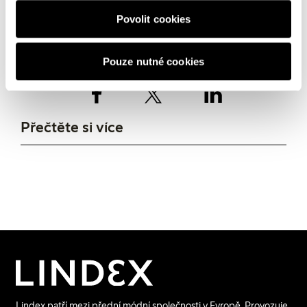
SDGs, ke kterým může naše podnikání významně
Povolit cookies
přispět. Rozvinuli jsme svůj slib udržitelnosti a
zaměřili jsme své úsilí na projekty a iniciativy na
podporu těchto cílů.
Pouze nutné cookies
Přečtěte si více
Hlášení, zásady a
závazky
Přečtěte si více o našich zprávách o
udržitelnosti, zásadách a různých závazcích.
Lindex patří mezi přední módní společnosti v Evropě. Provozuje