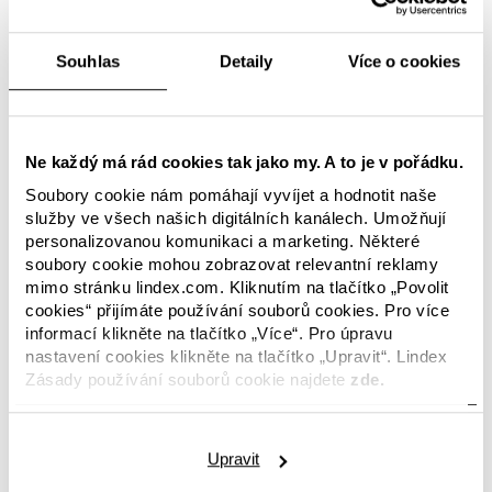
Souhlas
Detaily
Více o cookies
SDGs je 17 cílů vyvinutých a rozhodnutých
členskými státy Organizace spojených národů v
roce 2015. Cíle jsou stanoveny tak, aby se náš svět
do roku 2030 stal lepším místem a dosáhlo se
Ne každý má rád cookies tak jako my. A to je v pořádku.
mimořádných věcí; ukončení světové chudoby, boj
Soubory cookie nám pomáhají vyvíjet a hodnotit naše
proti nerovnosti a řešení změny klimatu. Na SDGs
služby ve všech našich digitálních kanálech. Umožňují
se dohodly vlády a požadují opatření od všech
personalizovanou komunikaci a marketing. Některé
zemí. Dosažení těchto cílů však silně závisí na
soubory cookie mohou zobrazovat relevantní reklamy
podpoře všech a společnosti hrají důležitou roli.
mimo stránku lindex.com. Kliknutím na tlačítko „Povolit
cookies“ přijímáte používání souborů cookies. Pro více
SDGs poskytují neocenitelný nástroj pro
informací klikněte na tlačítko „Více“. Pro úpravu
spolupráci, protože cíle poskytují globální
nastavení cookies klikněte na tlačítko „Upravit“. Lindex
společný základ pro udržitelnost a umožňují všem
Zásady používání souborů cookie najdete
zde.
spolupracovat na budování lepší budoucnosti.
Upravit
Ve společnosti Lindex jsme identifikovali šest cílů