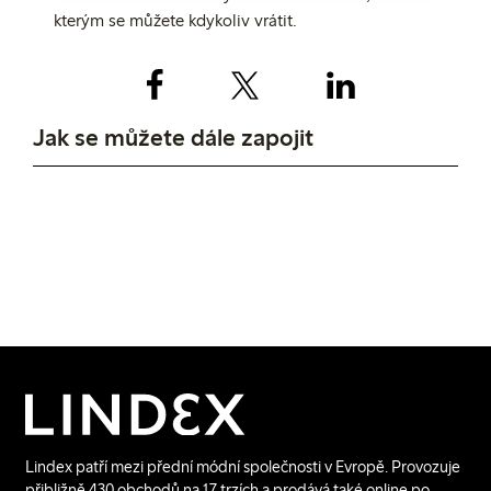
kterým se můžete kdykoliv vrátit.
Jak se můžete dále zapojit
Starejte se o své
Používejte oblečení
oblečení
opakovaně a recyklujte
ho
Lindex patří mezi přední módní společnosti v Evropě. Provozuje
přibližně 430 obchodů na 17 trzích a prodává také online po