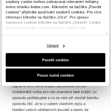
zákazníků. Jinými slovy: rozhodnutí, která uděláte,
soubory cookie mohou zobrazovat relevantní reklamy
mimo stránku lindex.com. Kliknutím na tlačítko „Povolit
jsou opravdu důležitá.
cookies“ přijímáte používání souborů cookies. Pro více
informací klikněte na tlačítko „Více“. Pro úpravu
nastavení cookies klikněte na tlačítko „Upravit“. Lindex
Rozhodnutí je na vás
Zásady používání souborů cookie najdete
zde.
Uvážená rozhodnutí mohou zahrnovat mnoho věcí
a je jen na vás, abyste se rozhodli, co vám
Upravit
vyhovuje. Uvědomělá volba pro nás znamená
výběr kousků od značky, které důvěřujete, a u které
Povolit cookies
máte pocit, že dělá vše pro to, aby fungovala
udržitelným způsobem. Může to být také o výběru
kusů vyrobených z udržitelnějších materiálů a
Pouze nutné cookies
pomocí udržitelnějších procesů – je to důležitý
signál o tom, čeho si jako spotřebitel ceníte.
Uvědomělá volba pro nás znamená také zvážit, co
opravdu potřebujete a co se vám při stavbě šatníku
opravdu líbí. Je to o vašem vlastním stylu a
hledání vašich oblíbených kousků a barev, ke