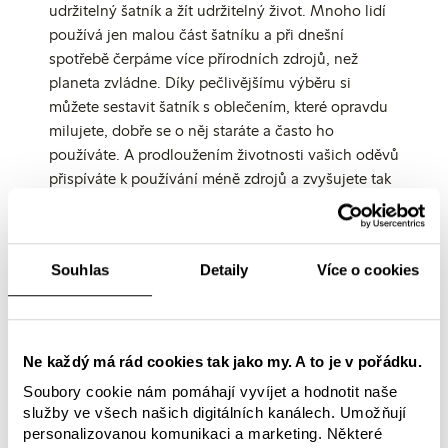
udržitelný šatník a žít udržitelný život. Mnoho lidí
používá jen malou část šatníku a při dnešní
spotřebě čerpáme více přírodních zdrojů, než
planeta zvládne. Díky pečlivějšímu výběru si
můžete sestavit šatník s oblečením, které opravdu
milujete, dobře se o něj staráte a často ho
používáte. A prodloužením životnosti vašich oděvů
přispíváte k používání méně zdrojů a zvyšujete tak
ohleduplnost k životnímu prostředí.
Samozřejmě, není vše jen o vaší spotřebitelské
odpovědnosti. My, jako společnost Lindex, máme
Souhlas
Detaily
Více o cookies
největší odpovědnost za snižování dopadu na
klima z pohledu celého našeho podnikání.
Zde si
můžete přečíst o tom, jaké přijímáme opatření v
oblasti klimatu v celém našem hodnotovém
Ne každý má rád cookies tak jako my. A to je v pořádku.
řetězci.
Analýza našich dopadů na klima však
Soubory cookie nám pomáhají vyvíjet a hodnotit naše
ukazuje, že přibližně pětina celkové uhlíkové stopy
služby ve všech našich digitálních kanálech. Umožňují
společnosti Lindex leží v uživatelské fázi - u našich
personalizovanou komunikaci a marketing. Některé