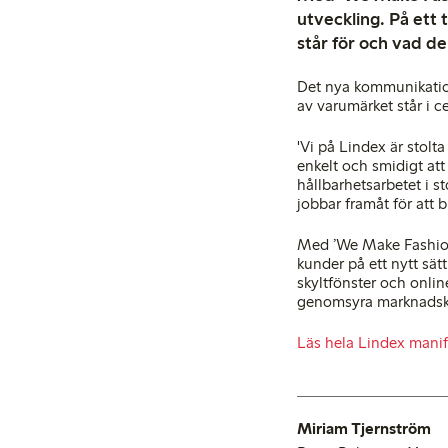
utveckling. På ett
står för och vad de
Det nya kommunikation
av varumärket står i 
'Vi på Lindex är stolt
enkelt och smidigt at
hållbarhetsarbetet i s
jobbar framåt för att b
Med ’We Make Fashion
kunder på ett nytt sät
skyltfönster och onli
genomsyra marknadsko
Läs hela Lindex manif
Miriam Tjernström