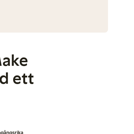
Make
d ett
mgångsrika