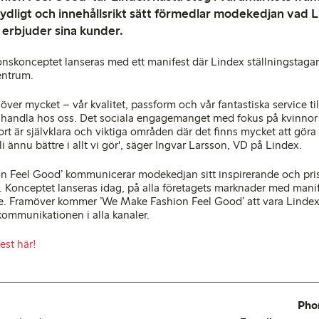
 tydligt och innehållsrikt sätt förmedlar modekedjan vad
 erbjuder sina kunder.
skonceptet lanseras med ett manifest där Lindex ställningstagan
centrum.
a över mycket – vår kvalitet, passform och vår fantastiska service t
t handla hos oss. Det sociala engagemanget med fokus på kvinnor
tort är självklara och viktiga områden där det finns mycket att göra
li ännu bättre i allt vi gör', säger Ingvar Larsson, VD på Lindex.
 Feel Good’ kommunicerar modekedjan sitt inspirerande och prisv
t. Konceptet lanseras idag, på alla företagets marknader med manif
ne. Framöver kommer ’We Make Fashion Feel Good’ att vara Lindex
mmunikationen i alla kanaler.
est här!
Pho