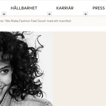
HÅLLBARHET
KARRIÄR
PRESS
rar ‘We Make Fashion Feel Good’ med ett manifest