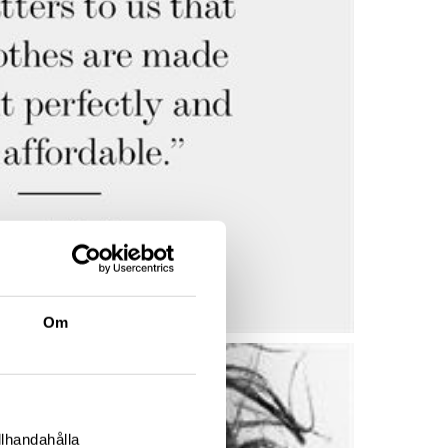
Om
llhandahålla