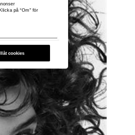
nnonser
Klicka på “Om” för
illåt cookies