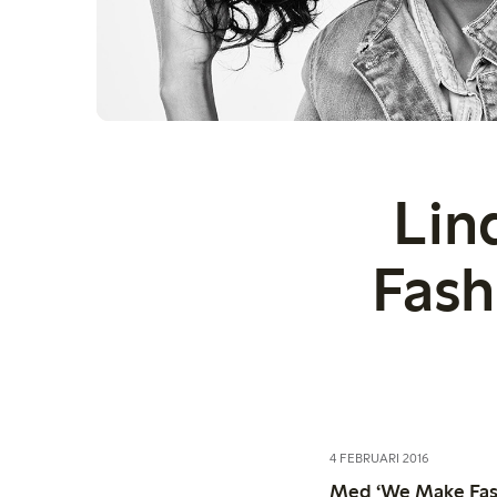
Lin
Fash
4 FEBRUARI 2016
Med ‘We Make Fashi