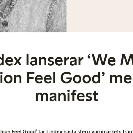
dex lanserar ‘We 
ion Feel Good’ me
manifest
on Feel Good’ tar Lindex nästa steg i varumärkets fra