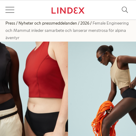
Press
Nyheter och pressmeddelanden
2026
Female Engineering
och Mammut inleder samarbete och lanserar menstrosa för alpina
äventyr