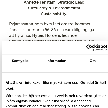
Annette Tenstam, Strategic Lead
Circularity & Environmental
Sustainability.
Pyjamasarna, som hyrs i set om tre, kommer
finnas i storlekarna 56-86 och vara tillgängliga
att hyra hos Hyber, Nordens ledande
uthyrningstjänst för barnprodukter, från 18 april.
"För oss på Hyber är detta en banbrytande
möjlighet att revolutionera hur vi förbrukar
Samtycke
Information
Om
barnkläder. Tillsammans med Lindex tar vi nu ett
kraftfullt steg framåt mot en mer hållbar framtid,
där vi erbjuder våra kunder prisvärda,
miljövänliga och cirkulära lösningar som
Alla älskar inte kakor lika mycket som oss. Och det är helt
förändrar spelplanen inom barnkläder. Genom
okej.
att förlänga livslängden på plaggen minskar vi
Våra cookies hjälper oss att utveckla och utvärdera tjänster
vårt gemensamma avtryck på planeten och visar
i våra digitala kanaler. Och tillhandahålla anpassad
att vi kan göra skillnad",
säger Olivia Rothschild,
kommunikation och marknadsföring. Vissa cookies kan