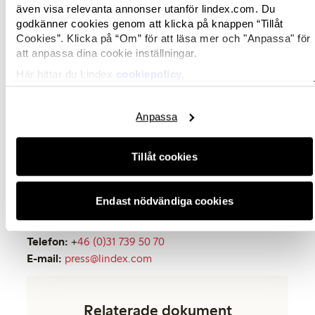
VD för Hyber.
även visa relevanta annonser utanför lindex.com. Du
godkänner cookies genom att klicka på knappen “Tillåt
Att utforska cirkulära affärsmodeller är en viktig
Cookies”. Klicka på “Om” för att läsa mer och "Anpassa" för
del av Lindex cirkulära transformation och
att anpassa dina cookie inställningar.
hållbarhetslöfte – att göra skillnad för framtida
Här hittar du Lindex
cookiepolicy.
generationer. Bland annat har modeföretaget
som mål att hela sortimentet ska vara designat
för lång livslängd och/eller cirkularitet till 2025.
Anpassa
Se alla babypyjamas på
hyber.com
Tillåt cookies
Endast nödvändiga cookies
Kristina Hermansson
Senior PR & Communications Manager
Telefon:
+
46 (0)31 739 50 70
E-mail:
press@lindex.com
Relaterade dokument