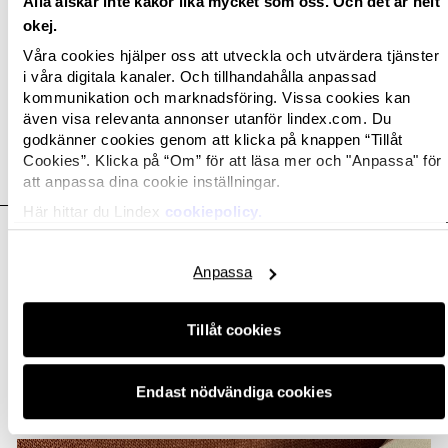
Alla älskar inte kakor lika mycket som oss. Och det är helt
Lindex tar cirkulärt kliv - lanserar second hand
okej.
Våra cookies hjälper oss att utveckla och utvärdera tjänster
i våra digitala kanaler. Och tillhandahålla anpassad
kommunikation och marknadsföring. Vissa cookies kan
även visa relevanta annonser utanför lindex.com. Du
godkänner cookies genom att klicka på knappen “Tillåt
Cookies”. Klicka på “Om” för att läsa mer och "Anpassa" för
Relaterade bilder
att anpassa dina cookie inställningar.
Här hittar du Lindex
cookiepolicy.
Anpassa
Tillåt cookies
Endast nödvändiga cookies