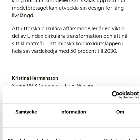
kring hur affärsmodellen kan skalas upp och hur
modeföretaget kan utveckla sin design för lång
livslängd.
Att utforska cirkulära affärsmodeller är en viktig
del av Lindex cirkulära transformation och att nå
sitt klimatmål – att minska koldioxidutsläppen i
hela sin värdekedja med 50 procent till 2030.
Kristina Hermansson
Senior PR & Communications Manager
Telefon:
+
46 (0)31 739 50 70
E-mail:
press@lindex.com
Samtycke
Information
Om
Relaterade dokument