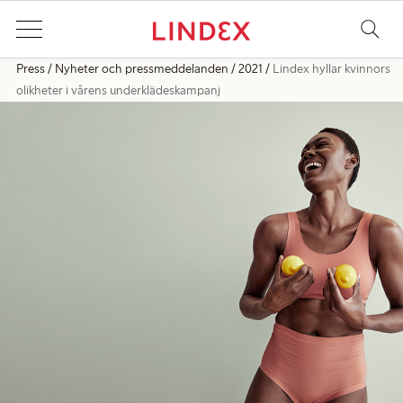
Press
Nyheter och pressmeddelanden
2021
Lindex hyllar kvinnors
olikheter i vårens underklädes­kampanj