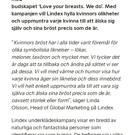
budskapet ‘Love your breasts. We do’. Med
kampanjen vill Lindex hylla kvinnors olikheter
och uppmuntra varje kvinna till att älska sig
själv och sina bröst precis som de är.
”
Kvinnors bröst har i alla tider varit föremål för
olika symboliska liknelser – lökar,
meloner, taxöron och mycket mer. Vi tycker det
är dags att ta tillbaka och ändra på sättet vi ser
på dessa. Vi vill med värme och humor visa hur
varje kvinna äger sin liknelse och dess innebörd.
Vi vill helt enkelt uppmuntra alla till att vara sig
själva och älska sina bröst precis som de är,
oavsett storlek eller form
”, säger Linda
Olsson, Head of Global Marketing på Lindex.
Lindex underklädes­kampanj visar en bredd av
naturliga och fantastiska personer som
identifierar sig som kvinna. De befinner sig i olika