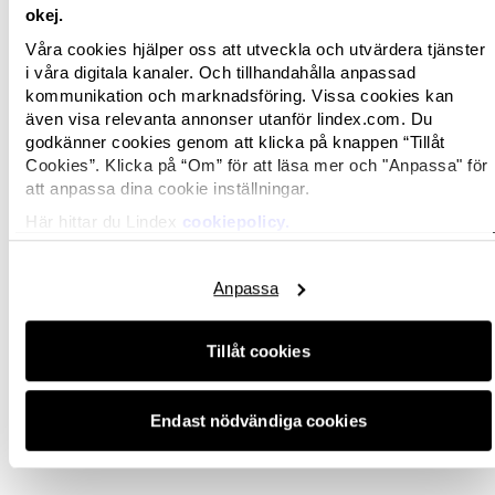
alla till den nya Lindexbutiken i Fields
”, säger Loa
okej.
D. Kristjansdottir och Albert Thor Magnusson,
Våra cookies hjälper oss att utveckla och utvärdera tjänster
franchisetagare för Lindex.
i våra digitala kanaler. Och tillhandahålla anpassad
kommunikation och marknadsföring. Vissa cookies kan
Lindex finns idag med 467 butiker på 17
även visa relevanta annonser utanför lindex.com. Du
marknader, varav 41 franchisebutiker, samt
godkänner cookies genom att klicka på knappen “Tillåt
försäljning online världen över genom
Cookies”. Klicka på “Om” för att läsa mer och "Anpassa" för
tredjepartssamarbete.
att anpassa dina cookie inställningar.
Här hittar du Lindex
cookiepolicy.
För mer information, kontakta;
Anpassa
Kristina Hermansson
Corporate Communications Manager
Tillåt cookies
Telefon: 46 (0)31 739 50 70
E-mail:
[email protected]
Endast nödvändiga cookies