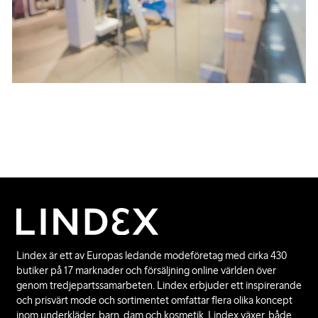
Lindex är ett av Europas ledande modeföretag med cirka 430
butiker på 17 marknader och försäljning online världen över
genom tredjepartssamarbeten. Lindex erbjuder ett inspirerande
och prisvärt mode och sortimentet omfattar flera olika koncept
inom underkläder, barn, dam och kosmetik. Lindex växer, både