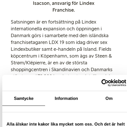
Isacson, ansvarig för Lindex
Franchise.
Satsningen är en fortsättning på Lindex
internationella expansion och öppningen i
Danmark görs i samarbete med den isländska
franchisetagaren LDX 19 som idag driver sex
Lindexbutiker samt e-handeln på Island. Fields
köpcentrum i Köpenhamn, som ägs av Steen &
Strøm/Klépierre, är en av de största
shoppingcentren i Skandinavien och Danmarks
största med 79 300 kvadratmeter detaljhandel
under ett tak och 8,7 miljoner besökare per år.
“
Vi är mycket glada över att tillsammans med
Samtycke
Information
Om
det starka modevarumärket Lindex öppna butik i
Danmark. Lindex inspirerande, prisvärda och
mer hållbara sortiment känns helt rätt för den
danska kunden. Vi ser fram emot att välkomna
Alla älskar inte kakor lika mycket som oss. Och det är helt