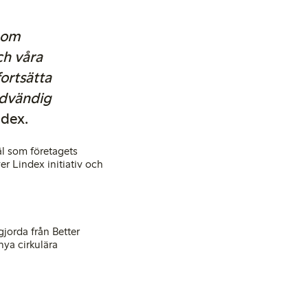
inom
ch våra
ortsätta
ödvändig
ndex.
äl som företagets
ver Lindex initiativ och
jorda från Better
nya cirkulära