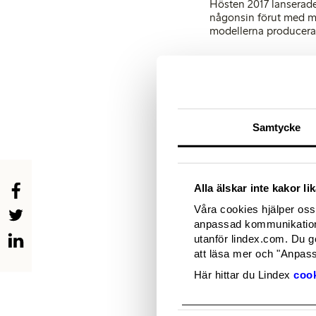
Hösten 2017 lanserade
någonsin förut med mer
modellerna producerad
Arbete för jäms
Under året lanserade 
leverantörskedjan och 
Samtycke
Minskning av k
I juni 2017 lanserade 
konsumtionen av påsa
Lindex sett en betyda
Alla älskar inte kakor l
Våra cookies hjälper oss 
anpassad kommunikation 
utanför lindex.com. Du g
För mer information,
Eva Jonasson
att läsa mer och "Anpassa
Media Relations Resp
Här hittar du Lindex
cook
Phone: 46 (0)31 739 5
E-mail:
[email protect