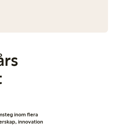
års
t
msteg inom flera
erskap, innovation