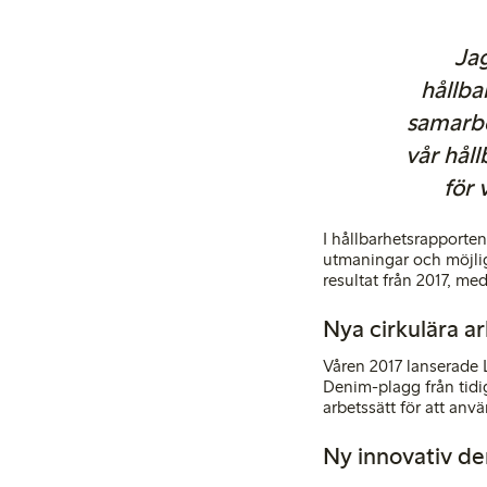
Jag
hållba
samarbe
vår hål
för 
I hållbarhetsrapporte
utmaningar och möjligh
resultat från 2017, m
Nya cirkulära a
Våren 2017 lanserade 
Denim-plagg från tidi
arbetssätt för att anv
Ny innovativ d