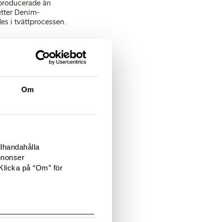
 producerade än
etter Denim-
es i tvättprocessen.
för jämställdhet i
er.
Om
 för att minska
an lanseringen har
alt att köpa en påse.
llhandahålla
nnonser
Klicka på “Om” för