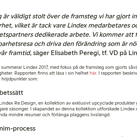
 är väldigt stolt över de framsteg vi har gjort 
rhet, vilket är tack vare Lindex medarbetares o
tspartners dedikerade arbete. Vi kommer att f
lbarhetsresa och driva den förändring som är n
vår framtid
, säger Elisabeth Peregi, tf. VD på Li
n summerar Lindex 2017, med fokus på de framsteg som gjorts såv
eter. Rapporten finns att läsa i sin helhet
här
. I rapporten beskri
ed höjdpunkter som:
rbetssätt
Lindex Re:Design, en kollektion av exklusivt upcyclade produkter g
gare säsonger. I skapandet av denna kollektion utforskade Lindex 
ända mindre resurser och förlänga plaggens livslängd.
enim-process