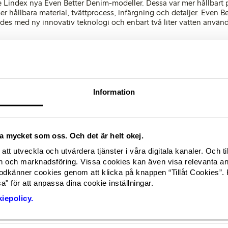
 Lindex nya Even Better Denim-modeller. Dessa var mer hållbart
 hållbara material, tvättprocess, infärgning och detaljer. Even B
es med ny innovativ teknologi och enbart två liter vatten använd
tälldhet i leverantörskedjan
Lindex WE Women by Lindex, ett projekt där modeföretaget agerar 
arbetar för att skapa mer jämställda och inkluderande arbetsplats
Information
onsumtion av påsar
Lindex initiativet One Bag Habit tillsammans med branschkollegor,
r och öka medvetenheten om påsars negativa miljöpåverkan. Sed
nde förändring och endast cirka 30 procent av Lindex kunder har v
ika mycket som oss. Och det är helt okej.
att utveckla och utvärdera tjänster i våra digitala kanaler. Och ti
och marknadsföring. Vissa cookies kan även visa relevanta a
odkänner cookies genom att klicka på knappen “Tillåt Cookies”. 
 kontakta;
" för att anpassa dina cookie inställningar.
onsible, Lindex
iepolicy.
0 60
ed]