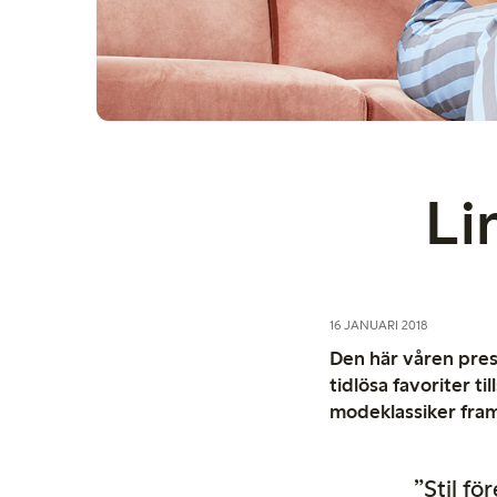
Li
16 JANUARI 2018
Den här våren prese
tidlösa favoriter t
modeklassiker framt
”Stil fö