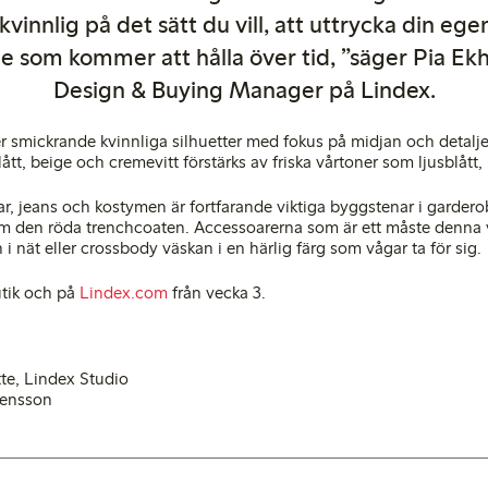
kvinnlig på det sätt du vill, att uttrycka din egen 
 som kommer att hålla över tid, ”säger Pia Ek
Design & Buying Manager på Lindex.
er smickrande kvinnliga silhuetter med fokus på midjan och detalj
tt, beige och cremevitt förstärks av friska vårtoner som ljusblått, 
par, jeans och kostymen är fortfarande viktiga byggstenar i garde
som den röda trenchcoaten. Accessoarerna som är ett måste denna v
i nät eller crossbody väskan i en härlig färg som vågar ta för sig.
utik och på
Lindex.com
från vecka 3.
tte, Lindex Studio
vensson