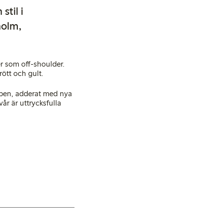
stil i
holm,
er som off-shoulder.
rött och gult.
roben, adderat med nya
år är uttrycksfulla