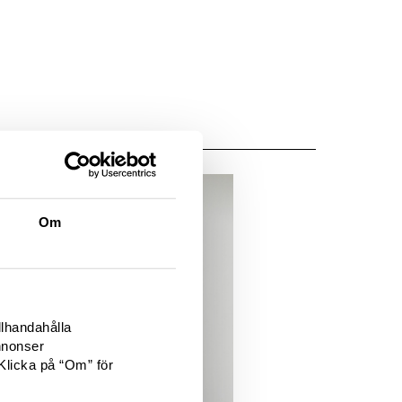
Om
llhandahålla
nnonser
Klicka på “Om” för