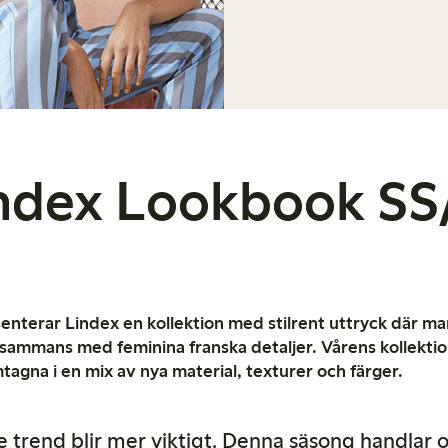
ndex Lookbook SS
nterar Lindex en kollektion med stilrent uttryck där mar
illsammans med feminina franska detaljer. Vårens kollektio
agna i en mix av nya material, texturer och färger.
re trend blir mer viktigt. Denna säsong handlar 