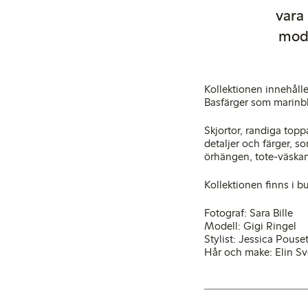
vara 
mode
Kollektionen innehåll
Basfärger som marinblå
Skjortor, randiga top
detaljer och färger, 
örhängen, tote-väskan 
Kollektionen finns i b
Fotograf: Sara Bille
Modell: Gigi Ringel
Stylist: Jessica Pouse
Hår och make: Elin S