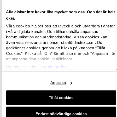
minsta, upp till storlek 170 för de större barnen.
Här kommer såväl sortiment som butiksmiljö att
Alla älskar inte kakor lika mycket som oss. Och det är helt
följa årstiderna och skogstemat framgår tydligt
okej.
där man också valt att ta in lekfull grafik för att
Våra cookies hjälper oss att utveckla och utvärdera tjänster
lyfta barns kreativitet och naturen som
i våra digitala kanaler. Och tillhandahålla anpassad
inspirationskälla.
kommunikation och marknadsföring. Vissa cookies kan
även visa relevanta annonser utanför lindex.com. Du
Butiken ligger i Fornebu som är världens mest
godkänner cookies genom att klicka på knappen “Tillåt
Cookies”. Klicka på “Om” för att läsa mer och "Anpassa" för
miljövänliga shoppingcenter* och ligger ca tio
att anpassa dina cookie inställningar.
minuter utanför Oslo. Butiken öppnar den 24
maj 2018.
Här hittar du Lindex
cookiepolicy.
*
http://www.fornebu-s.no/miljo-pa-fornebu-
Anpassa
s/miljoprofil/
Tillåt cookies
För mer information, kontakta;
Endast nödvändiga cookies