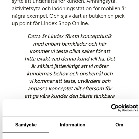
syfte att underlätta för kunden. Amningsyta,
aktivitetsyta och laddningsstation för mobilen är
några exempel. Och självklart är butiken en pick
up point för Lindex Shop Online.
Detta är Lindex första konceptbutik
med enbart barnkläder och här
kommer vi testa olika saker för att
hitta exakt vad denna kund vill ha. Det
är såklart jätteviktigt att vi möter
kundernas behov och önskemål och
vi kommer att testa, utvärdera och
anpassa konceptet allt eftersom för
att ge våra kunder den bästa tänkbara
shoppingupplevelsen,
säger Elisabeth
Peregi.
Butiken inrymmer Lindex kompletta
Samtycke
Information
Om
barnsortimentet som sträcker sig från den
populära Newborn-kollektionen för de allra