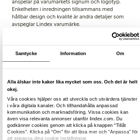
anspelar på varumärkets signum och logotyp.
Enkelheten i inredningen tillsammans med
hållbar design och kvalité är andra detaljer som
avspeglar Lindex varumärke.
Butiken kommer ha en försäljningsyta på 650
kvadratmeter och erbjuda Lindex samtliga
affärsområden; dam, barn, underkläder och
Samtycke
Information
Om
kosmetik. Satsningen är en fortsättning på
modekedjans internationella expansion. Lindex
finns idag med ca 475 butiker på 16 marknader
samt online inom alla EU-länder och Norge.
Alla älskar inte kakor lika mycket som oss. Och det är helt
okej.
För mer information, kontakta;
Våra cookies hjälper oss att utveckla och utvärdera tjänster
i våra digitala kanaler. Och tillhandahålla anpassad
Miriam Tjernström
kommunikation och marknadsföring. Vissa cookies kan
Press Relations Manager, Lindex
även visa relevanta annonser utanför lindex.com. Du
Phone: 46 (0)31 739 50 60
godkänner cookies genom att klicka på knappen “Tillåt
E-mail:
[email protected]
Cookies”. Klicka på “Om” för att läsa mer och "Anpassa" för
att anpassa dina cookie inställningar.