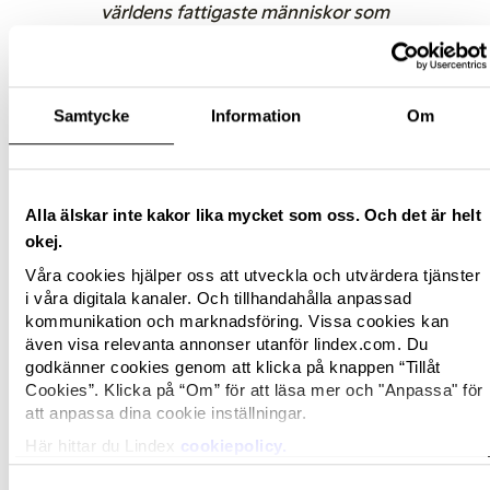
världens fattigaste människor som
idag tvingas leva utan det vi tar för
givet – rent vatten
, säger Cecilia
Chatterjee-Martinsen,
generalsekreterare för WaterAid
Samtycke
Information
Om
Sverige.
Kampanjen startar den 24 augusti och håller på
fram till och med den 30 augusti.
Alla älskar inte kakor lika mycket som oss. Och det är helt
okej.
WaterAid
är en internationell organisation som
Våra cookies hjälper oss att utveckla och utvärdera tjänster
arbetar för en värld där alla människor har
i våra digitala kanaler. Och tillhandahålla anpassad
tillgång till rent vatten och sanitet. WaterAid
kommunikation och marknadsföring. Vissa cookies kan
samarbetar med lokala partners för hållbara och
även visa relevanta annonser utanför lindex.com. Du
långsiktiga lösningar, och påverkar
godkänner cookies genom att klicka på knappen “Tillåt
Cookies”. Klicka på “Om” för att läsa mer och "Anpassa" för
beslutsfattare att nationellt och globalt öka
att anpassa dina cookie inställningar.
insatserna för dessa grundläggande behov.
WaterAid finns i 37 länder och sedan starten
Här hittar du Lindex
cookiepolicy.
1981 har 25 miljoner människor fått tillgång till