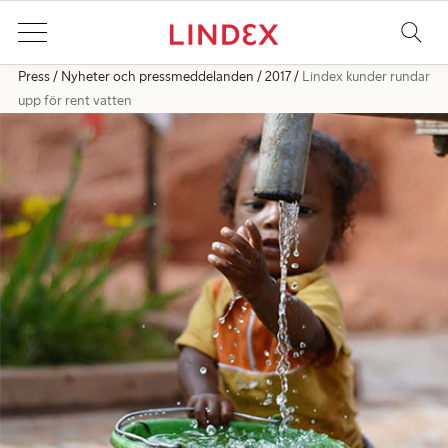
Press
Nyheter och pressmeddelanden
2017
Lindex kunder rundar
upp för rent vatten