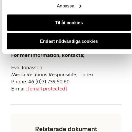
rent vatten och 24 miljoner fått tillgång till
Anpassa
sanitet. Besök
www.wateraid.se
för mer
information. WaterAid finns i Sverige sedan
2009, har 90-konto och kontrolleras av Svensk
Tillåt cookies
Insamlingskontroll.
Endast nödvändiga cookies
För mer information, kontakta;
Eva Jonasson
Media Relations Responsible, Lindex
Phone: 46 (0)31 739 50 60
E-mail:
[email protected]
Relaterade dokument