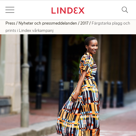
Press
Nyheter och pressmeddelanden
2017
Färgstarka plagg och
prints i Lindex vårkampanj