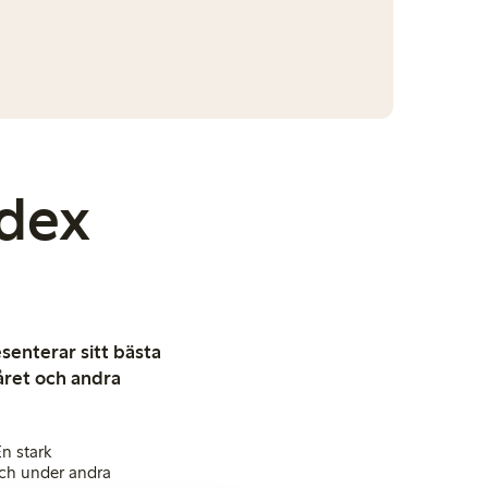
ndex
senterar sitt bästa
våret och andra
n stark
och under andra