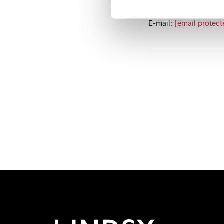
Press Relations Mana
Phone: 46 (0)31 739 5
E-mail:
[email protect