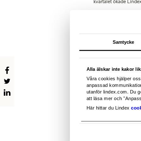
kvartalet ökade Linde
Vårt st
kvitto
prisvär
Samtycke
tydli
Linde
Alla älskar inte kakor l
Lindex damsortiment s
Våra cookies hjälper oss 
nordiska länderna. Mo
anpassad kommunikation 
fortsatt god kostnadsk
utanför lindex.com. Du g
att läsa mer och "Anpassa
”Hos oss är kunden all
utvecklar ständigt vår
Här hittar du Lindex
cook
spännande intiativ so
Om du vill veta mer o
Miriam Tjernström