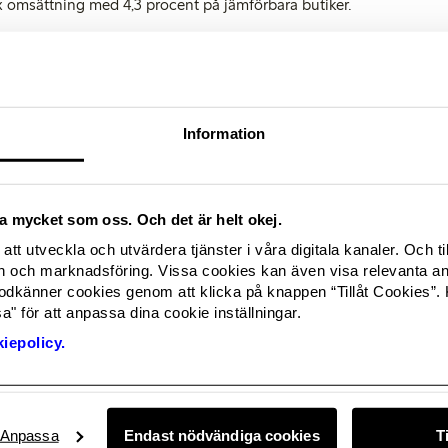
x omsättning med 4,3 procent på jämförbara butiker.
arka resultat och goda försäljningsutveckling är 
 på att våra kunder uppskattar Lindex inspirera
da mode. Det är riktigt kul att se att våra satsni
Information
ggöra våra modekoncept och kollektioner samt 
x varumärke visar resultat, säger VD Ingvar La
ika mycket som oss. Och det är helt okej.
tod för den största försäljningsökningen och Lindex tog marknads
att utveckla och utvärdera tjänster i våra digitala kanaler. Och ti
deföretaget visar en stärkt marginal med en ökad andel fullprisfö
och marknadsföring. Vissa cookies kan även visa relevanta a
ontroll.
odkänner cookies genom att klicka på knappen “Tillåt Cookies”. 
" för att anpassa dina cookie inställningar.
tid i fokus och ska känna sig välkommen, inspirerad och stolt över
t erbjudande och står nu inför en händelserik höst med lansering a
iepolicy.
m vi hoppas våra kunder kommer uppskatta”, säger Ingvar Larsson
m den händelserika hösten hos Lindex, kontakta:
Anpassa
Endast nödvändiga cookies
T