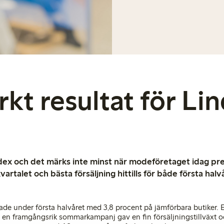
rkt resultat för Li
ndex och det märks inte minst när modeföretaget idag pre
kvartalet och bästa försäljning hittills för både första hal
de under första halvåret med 3,8 procent på jämförbara butiker. E
en framgångsrik sommarkampanj gav en fin försäljningstillväxt 