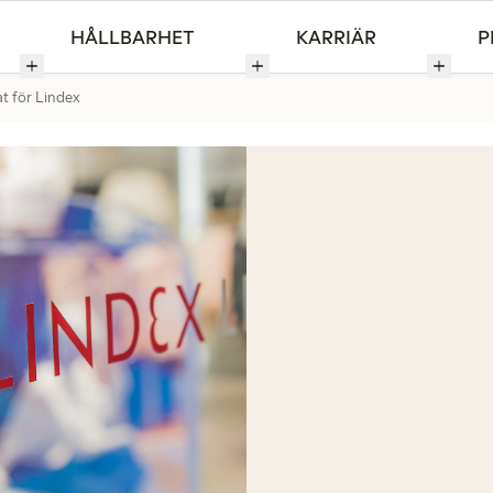
HÅLLBARHET
KARRIÄR
P
at för Lindex