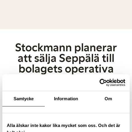
Stockmann planerar
att sälja Seppälä till
bolagets operativa
ledning
Samtycke
Information
Om
2 FEBRUARI 2015
Lindex ägare Stockamnn, har undertecknat ett
intentionsavtal om att sälja dotterbolaget
Alla älskar inte kakor lika mycket som oss. Och det är
Seppälä till verkställande direktör Eveliina