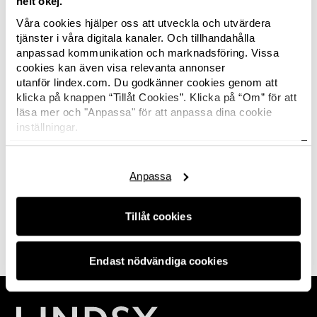
helt okej.
Melentjeff och hennes man Timo Melentjeff.
Våra cookies hjälper oss att utveckla och utvärdera
tjänster i våra digitala kanaler. Och tillhandahålla
Affären verkställs den 1 april 2015 och den gäller
anpassad kommunikation och marknadsföring. Vissa
Seppäläs 82 butiker i Finland och 20 butiker i
cookies kan även visa relevanta annonser
Estland.
utanför lindex.com. Du godkänner cookies genom att
klicka på knappen “Tillåt Cookies”. Klicka på “Om” för att
Läs mer på
Stockmann.se
läsa mer och "Anpassa" för att anpassa dina cookie
inställningar.
Här hittar du Lindex
cookiepolicy.
Anpassa
Tillåt cookies
Endast nödvändiga cookies