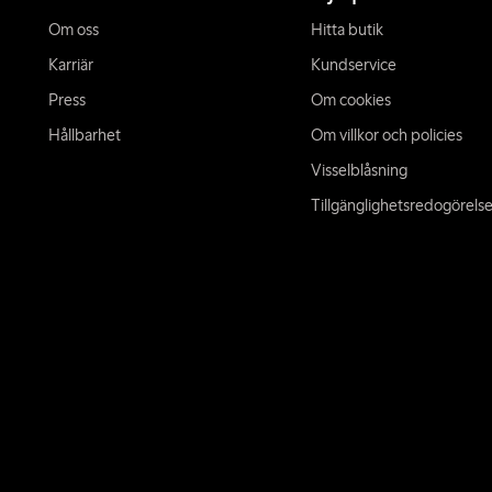
Om oss
Hitta butik
Karriär
Kundservice
Press
Om cookies
Hållbarhet
Om villkor och policies
Visselblåsning
Tillgänglighetsredogörels