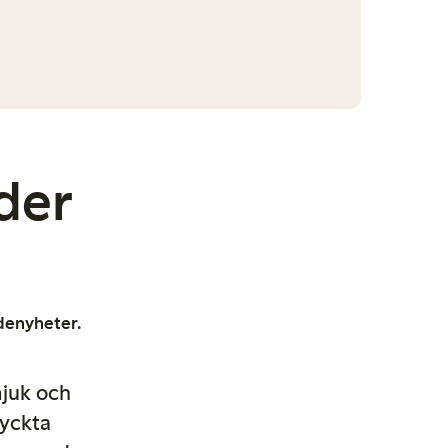
der
odenyheter.
mjuk och
ryckta