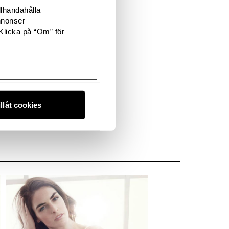
llhandahålla
nnonser
Klicka på “Om” för
illåt cookies