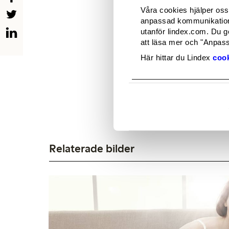
Helen Nord
Våra cookies hjälper oss 
Showroom Coordinato
anpassad kommunikation 
Phone: +46 (0)31 739 
utanför lindex.com. Du g
E-mail:
[email protect
att läsa mer och "Anpassa
Här hittar du Lindex
cook
Relaterade bilder