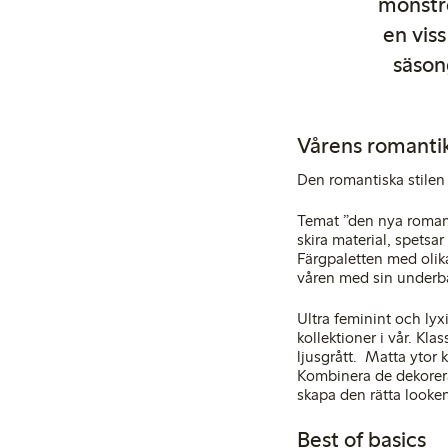
mönstre
en vis
säson
Vårens romanti
Den romantiska stilen 
Temat ”den nya romanti
skira material, spetsa
Färgpaletten med olika
våren med sin underba
Ultra feminint och ly
kollektioner i vår. Kl
ljusgrått. Matta ytor 
Kombinera de dekorera
skapa den rätta looke
Best of basics