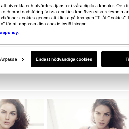
att utveckla och utvärdera tjänster i våra digitala kanaler. Och ti
r, Lindex
och marknadsföring. Vissa cookies kan även visa relevanta a
53 39
odkänner cookies genom att klicka på knappen “Tillåt Cookies”. 
ed]
" för att anpassa dina cookie inställningar.
iepolicy.
Anpassa
Endast nödvändiga cookies
T