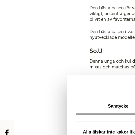
Den bästa basen för vå
viktigt, accentfärger
blivit en av favoriter
Den bästa basen i vår 
nyutvecklade modeller 
So.U
Denna unga och kul de
mixas och matchas på 
Den tropiska djungeln
urbana, ibland även re
Nyckel plagg är mjuka 
och starkt rosa bh ma
mönster.
Samtycke
För fler och högupplö
Nyhet!
Prenumerera
p
Alla älskar inte kakor l
För mer information,