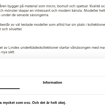
ren bygger på material som micro, bomull och spetsar. Kvalité och
 och mönster skapar en intressant och modern känsla. Modeller he
na under de senaste säsongerna.
består av väl testade modeller som alltid har sin plats i kollektion
och siluetter.
l av Lindex underklädes­kollektioner startar vårsäsongen med ma
nya sätt.
 möter storstadens gator – denna kollektion har hämtat sin inspir
belliska kulturer vilket märks i de djärva färgerna och mönster insp
bh-modeller i släta material utan sömmar samt mjuka modeller helt
tchas med nya tolkningar av kamouflage-mönster samt Afrika inspi
Information
sta bilder, besök
Lindex Newsroom
.
å Lindex nyheter och följ Lindex i sociala medier.
ika mycket som oss. Och det är helt okej.
 kontakta: