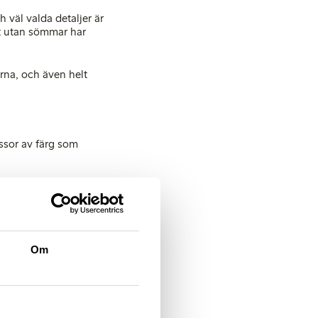
 väl valda detaljer är
lt utan sömmar har
erna, och även helt
ssor av färg som
ation från de unga och
irerade från tropiken.
 i spets. Svarta, vita
rerade grafiska
Om