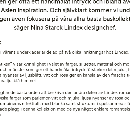
n ger ofta ett handmålat intryck och ibland 
s Asien inspiration. Och självklart kommer vi und
gen även fokusera på våra allra bästa baskollekt
säger Nina Starck Lindex designchef.
k
i vårens underkläder är delad på två olika inriktningar hos Lindex.
ken” visar kvinnlighet i valet av färger, siluetter, material och m
r och mönster som ger ett handmålat intryck förstärker det mjuka, f
 nyanser av ljusblått, vitt och rosa ger en känsla av den fräscha
ra ljusblå himmel.
xigt är de bästa orden att beskriva den andra delen av Lindex roma
assiska färger som pärlemor-vitt och mjuka, ljusa nyanser av rosa o
kombineras effektfullt med blanka samt strukturer i spetsar med slä
de plagg i denna kollektion med de nya något enklare romantiska
n.