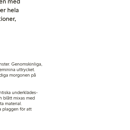
även med
er hela
ioner,
önster. Genomskinliga,
eminina uttrycket.
 tidiga morgonen på
ntiska underklädes­
ch blått mixas med
ta material.
 plaggen för att