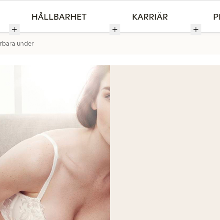
HÅLLBARHET
KARRIÄR
P
rbara under