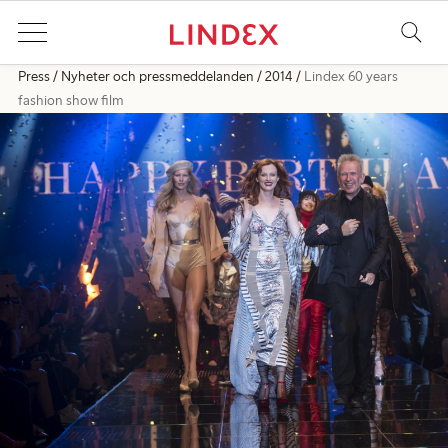
Press
Nyheter och pressmeddelanden
2014
Lindex 60 years
fashion show film