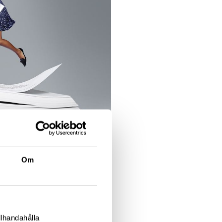
Om
llhandahålla