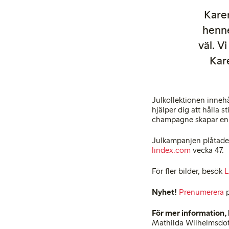
Karen
henne
väl. V
Kare
Julkollektionen innehå
hjälper dig att hålla s
champagne skapar en s
Julkampanjen plåtades
lindex.com
vecka 47.
För fler bilder, besök
L
Nyhet!
Prenumerera
p
För mer information,
Mathilda Wilhelmsdo