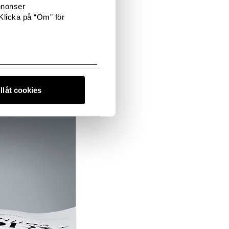
nnonser
Klicka på “Om” för
illåt cookies