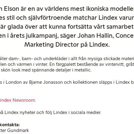
 Elson är en av världens mest ikoniska modelle
s stil och självförtroende matchar Lindex var
i är glada över att kunna fortsätta vårt samarb
n i årets julkampanj, säger Johan Hallin, Conc
Marketing Director på Lindex.
ller dam-, barn- och underkläder i allt från mysiga stickade materia
tilen och värmen i vinter. En färgpalett bestående av vintervitt, grå
kön look med spännande detaljer i metallic.
 i London av Bjarne Jonasson och kollektionen släpps i Lindex b
index Newsroom.
å Lindex nyheter och följ Lindex i sociala medier.
 kontakta:
tter Gundmark