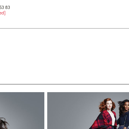
53 83
ed]