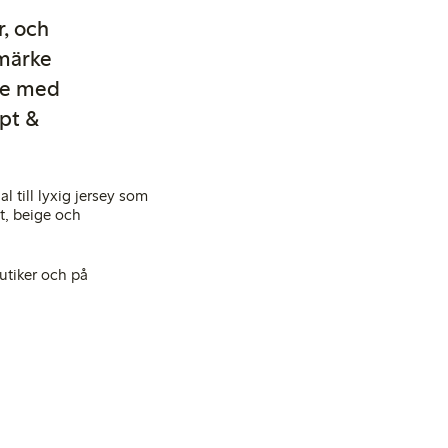
r, och
umärke
ete med
ept &
l till lyxig jersey som
tt, beige och
utiker och på