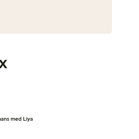
x
mans med Liya