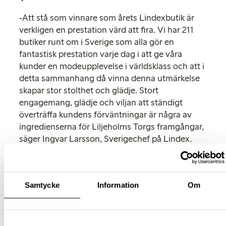
-Att stå som vinnare som årets Lindexbutik är
verkligen en prestation värd att fira. Vi har 211
butiker runt om i Sverige som alla gör en
fantastisk prestation varje dag i att ge våra
kunder en modeupplevelse i världsklass och att i
detta sammanhang då vinna denna utmärkelse
skapar stor stolthet och glädje. Stort
engagemang, glädje och viljan att ständigt
överträffa kundens förväntningar är några av
ingredienserna för Liljeholms Torgs framgångar,
säger Ingvar Larsson, Sverigechef på Lindex.
Priset för ”Årets butik” är en resa till en
modemetropol för hela butiksteamet och under
tiden som personalen är bortrest kommer
Samtycke
Information
Om
butiken drivas av Sverigechefen Ingvar Larsson
tillsammans med resten av ledningen för Lindex
Sverige.