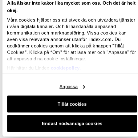
Alla älskar inte kakor lika mycket som oss. Och det är helt
-Vi är så glada och stolta över att vinna! Det har
okej.
varit en målmedveten satsning under hela året
Våra cookies hjälper oss att utveckla och utvärdera tjänster
då vi var nominerade till Årets butik 2011, men
i våra digitala kanaler. Och tillhandahålla anpassad
snubblade på mållinjen. Då sa vi ’Nu kör vi järnet
kommunikation och marknadsföring. Vissa cookies kan
2012!’, så självklart känns det stort att vi
även visa relevanta annonser utanför lindex.com. Du
godkänner cookies genom att klicka på knappen “Tillåt
lyckades! Jag är extra glad för mina
Cookies”. Klicka på “Om” för att läsa mer och "Anpassa" för
medarbetares skull som kämpat och gjort ett
att anpassa dina cookie inställningar.
fantastiskt jobb under året, säger butikschef
Här hittar du Lindex
cookiepolicy.
Maj-Britt Haapalahti.
Nyhet!
Prenumerera
på Lindex nyheter och följ Lindex i sociala
Anpassa
medier.
För mer information, kontakta;
Tillåt cookies
Kaisa Lyckdal
Endast nödvändiga cookies
Press Relations Manager, Lindex
Tel: 46 31 739 50 60