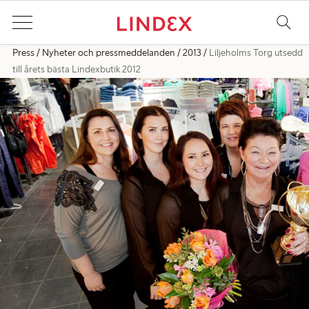
Press
Nyheter och pressmeddelanden
2013
Liljeholms Torg utsedd
till årets bästa Lindexbutik 2012