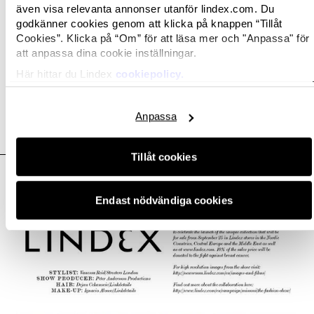
Relaterade dokument
även visa relevanta annonser utanför lindex.com. Du
godkänner cookies genom att klicka på knappen “Tillåt
Cookies”. Klicka på “Om” för att läsa mer och "Anpassa" för
att anpassa dina cookie inställningar.
Här hittar du Lindex
cookiepolicy.
Anpassa
Relaterade bilder
Tillåt cookies
Endast nödvändiga cookies