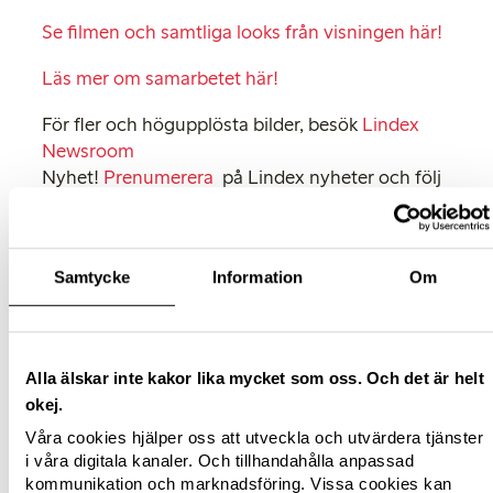
Se filmen och samtliga looks från visningen här!
Läs mer om samarbetet här!
För fler och högupplösta bilder, besök
Lindex
Newsroom
Nyhet!
Prenumerera
på Lindex nyheter och följ
Lindex i sociala medier.
För mer information, kontakta:
Helen Nord
Samtycke
Information
Om
Showwoom Coordinator, Lindex
Phone: +46 (0)31 739 53 39
E-mail:
[email protected]
Alla älskar inte kakor lika mycket som oss. Och det är helt
okej.
Våra cookies hjälper oss att utveckla och utvärdera tjänster
i våra digitala kanaler. Och tillhandahålla anpassad
kommunikation och marknadsföring. Vissa cookies kan