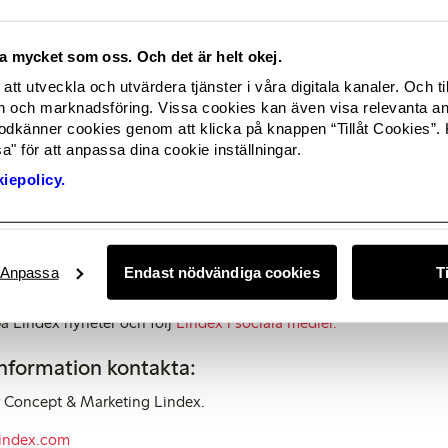
rickig. Alla plagg har genomtänkta detaljer, även på insidan, för a
tteras med accessoarer som canvasväskor, espadriller och smycke
ika mycket som oss. Och det är helt okej.
kollektionen heter, kombinerar tidlösa modeklassiker med en twist
att utveckla och utvärdera tjänster i våra digitala kanaler. Och ti
lätt att skapa sin personliga stil genom val av plagg och styling.
och marknadsföring. Vissa cookies kan även visa relevanta a
 den perfekta kombinationen av sköna klassiker och den rätta mode
odkänner cookies genom att klicka på knappen “Tillåt Cookies”. 
lädje och glamour vilket gör kollektionen bärbar till både vardag
" för att anpassa dina cookie inställningar.
or Design & Purchase på Lindex.
iepolicy.
lla Lindex butiker och på
www.lindex.com
från och med den 21 ma
, tryckt och digital media samt på utomhustavlor.
sta bilder, besök Lindex Newsroom och följ med ”behind the scen
Anpassa
Endast nödvändiga cookies
T
å Lindex nyheter och följ
Lindex i sociala medier.
information kontakta:
r Concept & Marketing Lindex.
lindex.com