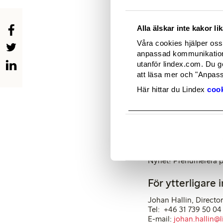
randig, rutig och småp
känsla. Looken komple
inspirerande styling.
Alla älskar inte kakor l
– Holly & Whyte, som 
Våra cookies hjälper oss 
sammansatt och det är 
anpassad kommunikation 
inköpsteam har hittat
utanför lindex.com. Du g
har dessutom adderat g
att läsa mer och "Anpassa
Rytz Goldman, Direct
Här hittar du Lindex
cook
Kollektionen säljs i a
kommer att synas i TV
För fler och högupplö
fotograferingen.
Nyhet! Prenumerera p
För ytterligare 
Johan Hallin, Directo
Tel: +46 31 739 50 04
E-mail:
johan.hallin@