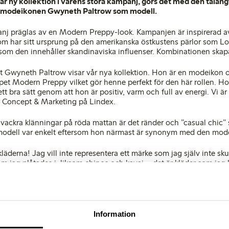
r ny kollektion i vårens stora kampanj, görs det med den talang
 modeikonen Gwyneth Paltrow som modell.
nj präglas av en Modern Preppy-look. Kampanjen är inspirerad a
som har sitt ursprung på den amerikanska östkustens pärlor som L
om den innehåller skandinaviska influenser. Kombinationen skapa
 att Gwyneth Paltrow visar vår nya kollektion. Hon är en modeikon
 Modern Preppy vilket gör henne perfekt för den här rollen. Hon
t bra sätt genom att hon är positiv, varm och full av energi. Vi ä
r Concept & Marketing på Lindex.
ackra klänningar på röda mattan är det ränder och ”casual chic” s
dell var enkelt eftersom hon närmast är synonym med den mode
kläderna! Jag vill inte representera ett märke som jag själv inte sku
m jag plåtades i, liksom chinos och kavaj – det är kläder som jag 
r randigt nästan jämt, säger Gwyneth Paltrow om kollektionen.
eth Paltrow visar är en av vårens stora modenyheter på Lindex o
 en liten twist. Nyckelplagg som club-blazer, oxfordskjortor, c
år det lilla extra med hjälp av paljetter, guldknappar och oväntade
Information
mbineras med vårens nya, starka färger som orange och gräsgrönt.