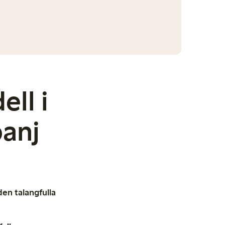
ll i
anj
en talangfulla