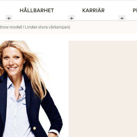
HÅLLBARHET
KARRIÄR
P
trow modell i Lindex stora vårkampanj