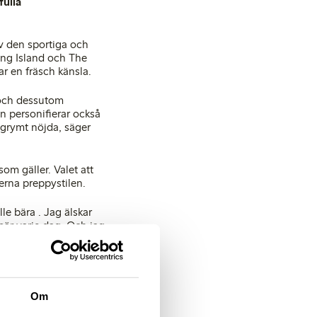
fulla
v den sportiga och
ong Island och The
r en fräsch känsla.
 och dessutom
 personifierar också
r grymt nöjda, säger
om gäller. Valet att
rna preppystilen.
lle bära . Jag älskar
bär varje dag. Och jag
ch kan bäst beskrivas
hinos och
 färgkombinationer. De
Om
 Mönsterbilden är