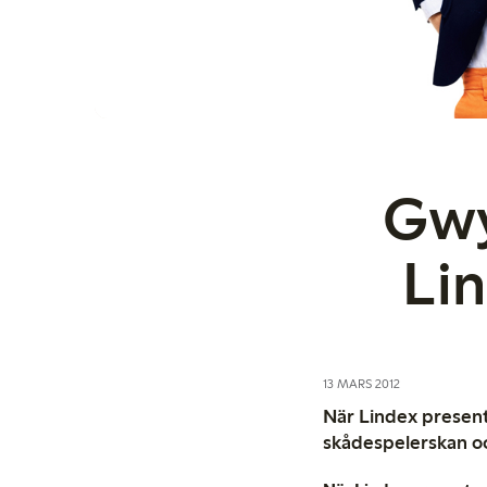
Gwy
Li
13 MARS 2012
När Lindex present
skådespelerskan o