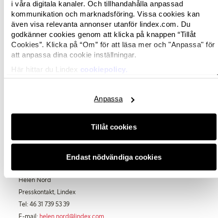
i våra digitala kanaler. Och tillhandahålla anpassad
Holly & Whyte
kommunikation och marknadsföring. Vissa cookies kan
Denna kollektion riktar sig till de kvinnor som
även visa relevanta annonser utanför lindex.com. Du
alltid gillat preppy-stilen, de klassiska favoriterna
godkänner cookies genom att klicka på knappen “Tillåt
med det lilla extra samt en styling med oväntade
Cookies”. Klicka på “Om” för att läsa mer och "Anpassa" för
kombinationer. Bland färgerna märks marinblått,
att anpassa dina cookie inställningar.
klarrött, grönt och vitt och mönsterbilden visar
Här hittar du Lindex
cookiepolicy.
främst ränder och prickar. Blazers, slacks, tröjor i
klara färger samt toppar räknas som nyckelplagg
Anpassa
i denna kollektion.
Tillåt cookies
För komplett lookbook besök
Lindex
Newsroom
Endast nödvändiga cookies
För mer information, kontakta:
Helen Nord
Presskontakt, Lindex
Tel: 46 31 739 53 39
E-mail:
helen.nord@lindex.com