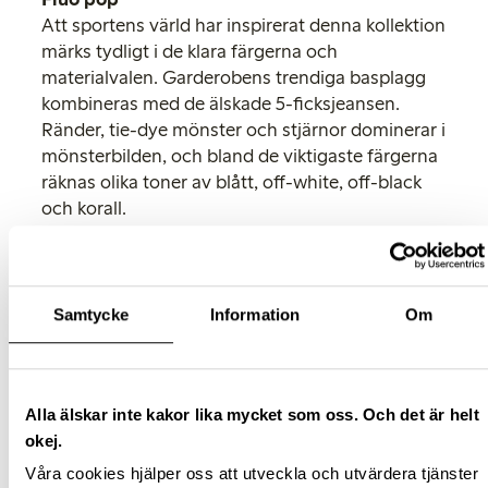
Att sportens värld har inspirerat denna kollektion
märks tydligt i de klara färgerna och
materialvalen. Garderobens trendiga basplagg
kombineras med de älskade 5-ficksjeansen.
Ränder, tie-dye mönster och stjärnor dominerar i
mönsterbilden, och bland de viktigaste färgerna
räknas olika toner av blått, off-white, off-black
och korall.
Sugar me
Utmärkande för denna trend är den kvinnliga
känslan och den söta, pastelliga färgkartan. Vi
Samtycke
Information
Om
ser olika nyanser av rosa, ljusa toner av turkos
och grönt samt material som tvättad twill,
spetsar, chiffong och lurex-inslag. Stilen är
modern och kvinnligt romantisk. Bland
Alla älskar inte kakor lika mycket som oss. Och det är helt
nyckelplagg räknas spetstoppar, t-shirts med
okej.
sidenkänsla, blusar och 5-ficks byxor.
Våra cookies hjälper oss att utveckla och utvärdera tjänster