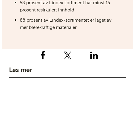
58 prosent av Lindex sortiment har minst 15
prosent resirkulert innhold
88 prosent av Lindex-sortimentet er laget av
mer bærekraftige materialer
Les mer
Bærekraft i Lindex
Presse
Å jobbe hos Lindex
Organisasjonen
Økonomisk informasjon