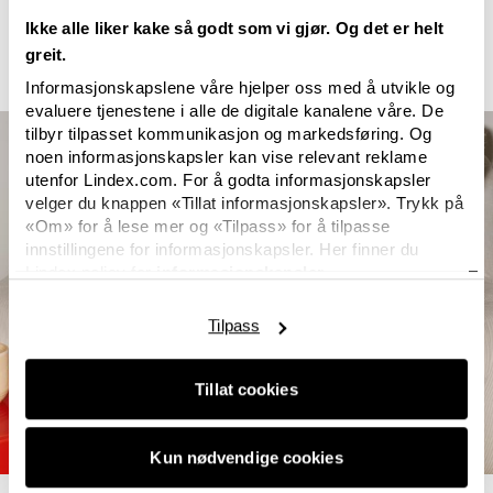
uttrykke seg på den måten som føles riktig for hver
Ikke alle liker kake så godt som vi gjør. Og det er helt
enkelt, og å være seg selv, uansett hva.
greit.
Informasjonskapslene våre hjelper oss med å utvikle og
evaluere tjenestene i alle de digitale kanalene våre. De
tilbyr tilpasset kommunikasjon og markedsføring. Og
noen informasjonskapsler kan vise relevant reklame
utenfor Lindex.com. For å godta informasjonskapsler
velger du knappen «Tillat informasjonskapsler». Trykk på
«Om» for å lese mer og «Tilpass» for å tilpasse
innstillingene for informasjonskapsler. Her finner du
Lindex policy for
informasjonskapsler.
Tilpass
Tillat cookies
Kun nødvendige cookies