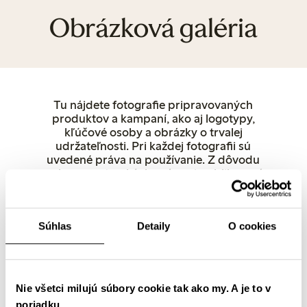
Obrázková galéria
Tu nájdete fotografie pripravovaných
produktov a kampaní, ako aj logotypy,
kľúčové osoby a obrázky o trvalej
udržateľnosti. Pri každej fotografii sú
uvedené práva na používanie. Z dôvodu
ochrany autorských práv pri publikovaní
použite ako zdroj spoločnosť Lindex.
Ostatné fotografie produktov si môžete
prevziať priamo zo stránky lindex.com. V
Súhlas
Detaily
O cookies
prípade akýchkoľvek otázok nás neváhajte
kontaktovať.
Ženy
Spodná bielizeň
Deti
Bábätko
Female Engineering
Closely
Popredné osoby a hovorcovia
Predajne
Nie všetci milujú súbory cookie tak ako my. A je to v
Udržateľnosť
Logotypy
poriadku.