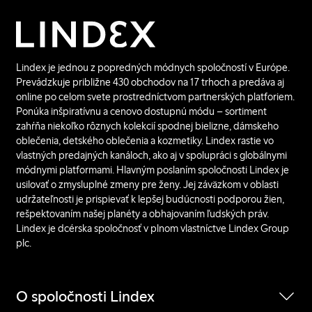
Lindex je jednou z popredných módnych spoločností v Európe.
Prevádzkuje približne 430 obchodov na 17 trhoch a predáva aj
online po celom svete prostredníctvom partnerských platforiem.
Ponúka inšpiratívnu a cenovo dostupnú módu – sortiment
zahŕňa niekoľko rôznych kolekcií spodnej bielizne, dámskeho
oblečenia, detského oblečenia a kozmetiky. Lindex rastie vo
vlastných predajných kanáloch, ako aj v spolupráci s globálnymi
módnymi platformami. Hlavným poslaním spoločnosti Lindex je
usilovať o zmysluplné zmeny pre ženy. Jej záväzkom v oblasti
udržateľnosti je prispievať k lepšej budúcnosti podporou žien,
rešpektovaním našej planéty a obhajovaním ľudských práv.
Lindex je dcérska spoločnosť v plnom vlastníctve Lindex Group
plc.
O spoločnosti Lindex