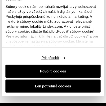
Súbory cookie nám pomáhajú rozvíjať a vyhodnocovať
naše služby vo všetkých našich digitálnych kanáloch.
Poskytujú prispôsobenú komunikáciu a marketing. A
niektoré súbory cookie môžu zobrazovať relevantné
reklamy mimo lokality Lindex.com. Ak chcete prijať
súbory cookie, stlačte tlačidlo „Povoliť súbory cookie“.
V tejto kategórii nie sú k dispozícii žiadne
Pre viac informácií, kliknite na tlačidlo „O cookies“ a pre
obrázky? Nebojte sa, tento priestor bude už
prispôsobenie nastavenia súborov cookie, kliknite na
čoskoro opäť zaplnený novinkami. A ak hľadáte
tlačidlo „Prispôsobiť“. Lindex Zásady používania súborov
niečo konkrétne, alebo sa s nami len chcete
cookie nájdete
tu.
spojiť, budeme s vami radi v
kontakte.
Prispôsobiť
Povoliť cookies
0 z 0 obrázkov
Len potrebné cookies