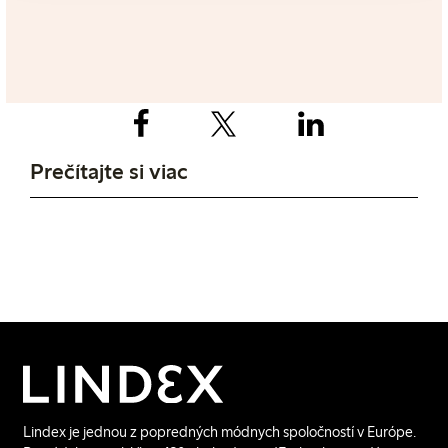
Prečítajte si viac o našej Pink
kampani
Posilnenie postavenia
Prečítajte si viac
žien
Prečítajte si viac o tom, prečo je posilňovanie
postavenia žien tak dôležitou súčasťou nášho
sľubu trvalej udržateľnosti.
Lindex je jednou z popredných módnych spoločností v Európe.