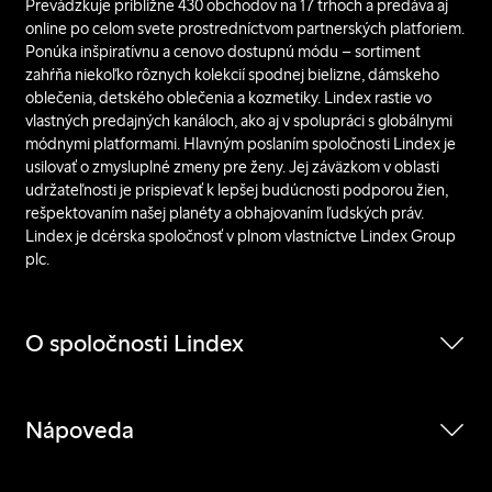
Prevádzkuje približne 430 obchodov na 17 trhoch a predáva aj
online po celom svete prostredníctvom partnerských platforiem.
Ponúka inšpiratívnu a cenovo dostupnú módu – sortiment
zahŕňa niekoľko rôznych kolekcií spodnej bielizne, dámskeho
oblečenia, detského oblečenia a kozmetiky. Lindex rastie vo
vlastných predajných kanáloch, ako aj v spolupráci s globálnymi
módnymi platformami. Hlavným poslaním spoločnosti Lindex je
usilovať o zmysluplné zmeny pre ženy. Jej záväzkom v oblasti
udržateľnosti je prispievať k lepšej budúcnosti podporou žien,
rešpektovaním našej planéty a obhajovaním ľudských práv.
Lindex je dcérska spoločnosť v plnom vlastníctve Lindex Group
plc.
O spoločnosti Lindex
Nápoveda