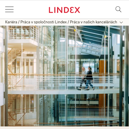
Kariéra
Práca v spoločnosti Lindex
Práca v našich kanceláriách