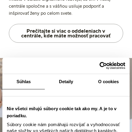
centrále spoločne a s vášňou usiluje podporiť a
inšpirovať ženy po celom svete.
Prečítajte si viac o oddeleniach v
centrále, kde máte možnosť pracovať
Súhlas
Detaily
O cookies
Nie všetci milujú súbory cookie tak ako my. A je to v
poriadku.
Súbory cookie nám pomáhajú rozvíjať a vyhodnocovať
naše služby vo všetkých našich digitálnych kanáloch.