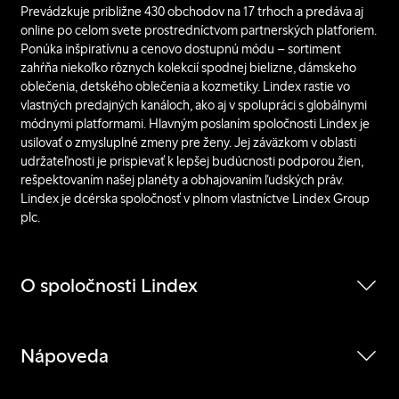
Prevádzkuje približne 430 obchodov na 17 trhoch a predáva aj
online po celom svete prostredníctvom partnerských platforiem.
Ponúka inšpiratívnu a cenovo dostupnú módu – sortiment
zahŕňa niekoľko rôznych kolekcií spodnej bielizne, dámskeho
oblečenia, detského oblečenia a kozmetiky. Lindex rastie vo
vlastných predajných kanáloch, ako aj v spolupráci s globálnymi
módnymi platformami. Hlavným poslaním spoločnosti Lindex je
usilovať o zmysluplné zmeny pre ženy. Jej záväzkom v oblasti
udržateľnosti je prispievať k lepšej budúcnosti podporou žien,
rešpektovaním našej planéty a obhajovaním ľudských práv.
Lindex je dcérska spoločnosť v plnom vlastníctve Lindex Group
plc.
O spoločnosti Lindex
Nápoveda