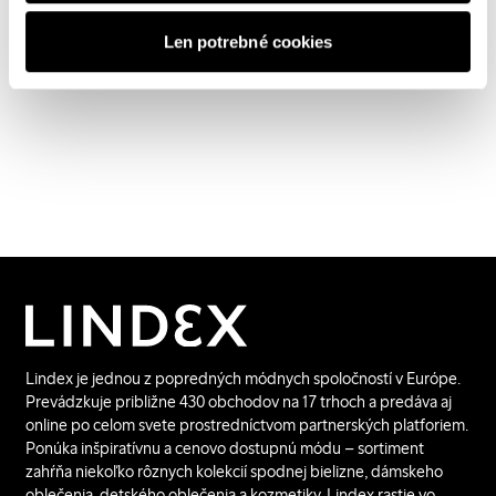
Prečítajte si viac
Len potrebné cookies
Bavlna
Rešpekt voči planéte
Bavlna je naše najbežnejšie používané vlákno.
Prečítajte si viac o spôsoboch, akým meníme
výrobu bavlny na udržateľnejšiu.
Prečítajte si viac o jednej z oblastí, na ktorú sa
zameriavame v rámci nášho sľubu trvalej
udržateľnosti: Rešpekt voči planéte.
Lindex je jednou z popredných módnych spoločností v Európe.
Prevádzkuje približne 430 obchodov na 17 trhoch a predáva aj
online po celom svete prostredníctvom partnerských platforiem.
Ponúka inšpiratívnu a cenovo dostupnú módu – sortiment
zahŕňa niekoľko rôznych kolekcií spodnej bielizne, dámskeho
oblečenia, detského oblečenia a kozmetiky. Lindex rastie vo