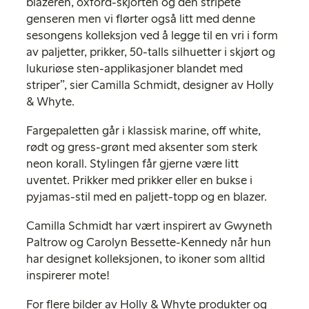
blazeren, oxford-skjorten og den stripete
genseren men vi flørter også litt med denne
sesongens kolleksjon ved å legge til en vri i form
av paljetter, prikker, 50-talls silhuetter i skjørt og
lukuriøse sten-applikasjoner blandet med
striper”, sier Camilla Schmidt, designer av Holly
& Whyte.
Fargepaletten går i klassisk marine, off white,
rødt og gress-grønt med aksenter som sterk
neon korall. Stylingen får gjerne være litt
uventet. Prikker med prikker eller en bukse i
pyjamas-stil med en paljett-topp og en blazer.
Camilla Schmidt har vært inspirert av Gwyneth
Paltrow og Carolyn Bessette-Kennedy når hun
har designet kolleksjonen, to ikoner som alltid
inspirerer mote!
For flere bilder av Holly & Whyte produkter og