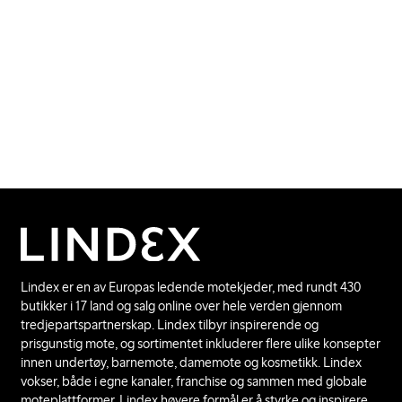
Lindex er en av Europas ledende motekjeder, med rundt 430
butikker i 17 land og salg online over hele verden gjennom
tredjepartspartnerskap. Lindex tilbyr inspirerende og
prisgunstig mote, og sortimentet inkluderer flere ulike konsepter
innen undertøy, barnemote, damemote og kosmetikk. Lindex
vokser, både i egne kanaler, franchise og sammen med globale
moteplattformer. Lindex høyere formål er å styrke og inspirere