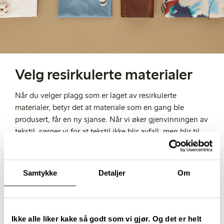
Velg resirkulerte materialer
Når du velger plagg som er laget av resirkulerte
materialer, betyr det at materiale som en gang ble
produsert, får en ny sjanse. Når vi øker gjenvinningen av
tekstil, sørger vi for at tekstil ikke blir avfall, men blir til
en ny og verdifull råvare.
Visste du at Lindex sitt mål er at i 2026 vil 100 prosent
av alle våre materialer være resirkulert eller bærekraftig?
Samtykke
Detaljer
Om
Det er den eneste veien fremover.
Les mer om resirkulerte materialer
Ikke alle liker kake så godt som vi gjør. Og det er helt