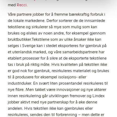
med
Recci
.
Våre partnere jobber for å fremme bærekraftig forbruk i
de lokale markedene. Derfor sorterer de de innsamlede
tekstilene og sirkulerer så mye som mulig som kan
brukes og elskes av noen andre, for eksempel gjennom
bruktbutikker.Tekstilene som av ulike årsaker ikke kan
selges i Sverige kan i stedet eksporteres for gjenbruk på
et utenlandsk marked, og våre samarbeidspartnere har
etablert prosesser for å sikre at de eksporterte tekstilene
tas i bruk på riktig måte. Hvis kvaliteten på tekstilen ikke
er god nok for gjenbruk, resirkuleres materialet og brukes
til å produsere for eksempel isolasjons- eller
industriduker. En svært liten prosentandel resirkuleres til
nye fibre. Men takket være innovasjoner og nye aktører
innen resirkulering går utviklingen fremover og Lindex
jobber aktivt med nye partnerskap for å øke denne
andelen. Hvis tekstilen ikke kan gjenbrukes eller
resirkuleres, sendes den til forbrenning – men dette er