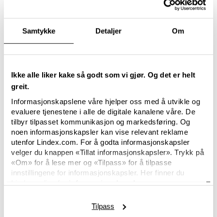
Lindex satser på 100% sporbarhet i hele
leverandørkjeden
Samtykke
Detaljer
Om
Lindex styrker sitt bærekraftsarbeid ved å forplikte seg til
full sporbarhet gjennom hele leverandørkjeden. Som en
del av dette initiativet implementerer moteselskapet den
digitale plattformen TextileGenesis, som muliggjør
des. 18, 2025
Ikke alle liker kake så godt som vi gjør. Og det er helt
sporing av hvert enkelt produkt – fra fiber til ferdig
greit.
plagg.
Informasjonskapslene våre hjelper oss med å utvikle og
evaluere tjenestene i alle de digitale kanalene våre. De
tilbyr tilpasset kommunikasjon og markedsføring. Og
noen informasjonskapsler kan vise relevant reklame
utenfor Lindex.com. For å godta informasjonskapsler
velger du knappen «Tillat informasjonskapsler». Trykk på
«Om» for å lese mer og «Tilpass» for å tilpasse
innstillingene for informasjonskapsler. Her finner du
Lindex policy for
informasjonskapsler.
Tilpass