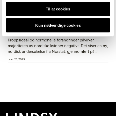
Tillat cookies
CORPORATE
MOTE
Ny nordisk rapport fra Lindex belyser
Kun nødvendige cookies
stigmaet rundt kvinnekroppen
Kroppsideal og hormonelle forandringer påvirker
majoriteten av nordiske kvinner negativt. Det viser en ny,
nordisk undersøkelse fra Norstat, gjennomført på
oppdrag av Lindex, med over 4000 kvinner.
nov. 12, 2025
Undersøkelsen er en del av Lindex pågående arbeid for
å belyse og bidra til økt kunnskap om kvinners velvære.