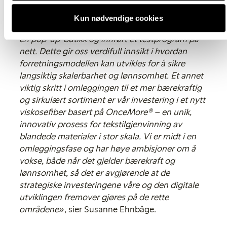
Engineering og våre første femtech-produkter.
Vi har også skalert opp tilbudet vårt innen
Kun nødvendige cookies
secondhand til å inkludere alle barneklær, åpnet
en pop-up-butikk og innført et testprogram på
nett. Dette gir oss verdifull innsikt i hvordan
forretningsmodellen kan utvikles for å sikre
langsiktig skalerbarhet og lønnsomhet. Et annet
viktig skritt i omleggingen til et mer bærekraftig
og sirkulært sortiment er vår investering i et nytt
viskosefiber basert på OnceMore® – en unik,
innovativ prosess for tekstilgjenvinning av
blandede materialer i stor skala. Vi er midt i en
omleggingsfase og har høye ambisjoner om å
vokse, både når det gjelder bærekraft og
lønnsomhet, så det er avgjørende at de
strategiske investeringene våre og den digitale
utviklingen fremover gjøres på de rette
områdene
», sier Susanne Ehnbåge.