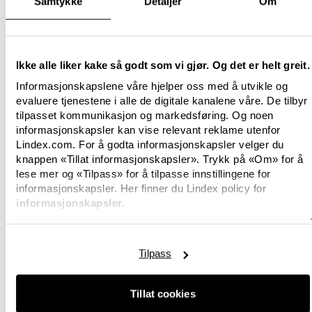
Samtykke
Detaljer
Om
millioner registrerte kunder, som er et godt bevis
på at Lindex er en sterk merkevare. Dette gir oss
en fantastisk mulighet til å fortsette å utdype
kundekunnskapen vår og videreutvikle tilbudet
Ikke alle liker kake så godt som vi gjør. Og det er helt greit.
vårt basert på innsikt og behovene til kundene
Informasjonskapslene våre hjelper oss med å utvikle og
våre», sier Susanne Ehnbåge
.
evaluere tjenestene i alle de digitale kanalene våre. De tilbyr
tilpasset kommunikasjon og markedsføring. Og noen
I løpet av året har Lindex fortsatt å ta viktige
informasjonskapsler kan vise relevant reklame utenfor
skritt i omleggingen til en mer bærekraftig
Lindex.com. For å godta informasjonskapsler velger du
virksomhet. Lindex vokser på nye måter hvor
knappen «Tillat informasjonskapsler». Trykk på «Om» for å
sirkulære forretningsmodeller og kontinuerlig
lese mer og «Tilpass» for å tilpasse innstillingene for
utvikling av kundetilbudet med nye tjenester er
informasjonskapsler. Her finner du Lindex policy for
viktige deler i moteselskapets omlegging.
informasjonskapsler.
«
Å skape bærekraftig vekst og videreutvikle
tilbudet vårt, med kundens behov i fokus, er
Tilpass
sentrale deler av reisen vår fremover. I løpet av
det siste året har vi kommet oss inn i femtech-
Tillat cookies
markedet og lansert det nye merket Female