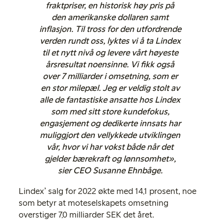
fraktpriser, en historisk høy pris på
den amerikanske dollaren samt
inflasjon. Til tross for den utfordrende
verden rundt oss, lyktes vi å ta Lindex
til et nytt nivå og levere vårt høyeste
årsresultat noensinne. Vi fikk også
over 7 milliarder i omsetning, som er
en stor milepæl. Jeg er veldig stolt av
alle de fantastiske ansatte hos Lindex
som med sitt store kundefokus,
engasjement og dedikerte innsats har
muliggjort den vellykkede utviklingen
vår, hvor vi har vokst både når det
gjelder bærekraft og lønnsomhet»,
sier CEO Susanne Ehnbåge.
Lindex’ salg for 2022 økte med 14,1 prosent, noe
som betyr at moteselskapets omsetning
overstiger 7,0 milliarder SEK det året.