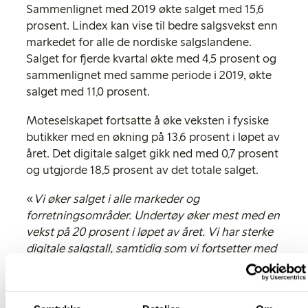
Sammenlignet med 2019 økte salget med 15,6
prosent. Lindex kan vise til bedre salgsvekst enn
markedet for alle de nordiske salgslandene.
Salget for fjerde kvartal økte med 4,5 prosent og
sammenlignet med samme periode i 2019, økte
salget med 11,0 prosent.
Moteselskapet fortsatte å øke veksten i fysiske
butikker med en økning på 13,6 prosent i løpet av
året. Det digitale salget gikk ned med 0,7 prosent
og utgjorde 18,5 prosent av det totale salget.
«
Vi øker salget i alle markeder og
forretningsområder. Undertøy øker mest med en
vekst på 20 prosent i løpet av året. Vi har sterke
digitale salgstall, samtidig som vi fortsetter med
en fin vekst i de fysiske butikkene våre, noe som
er flott å se. I løpet av året har vi fått over 1
millioner nye kunder, og vi har nå totalt over 5,7