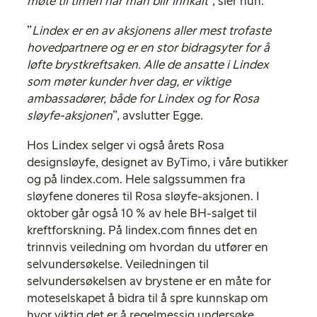
møte til timen når man blir innkalt
”
, sier hun.
”
Lindex er en av aksjonens aller mest trofaste
hovedpartnere og er en stor bidragsyter for å
løfte brystkreftsaken. Alle de ansatte i Lindex
som møter kunder hver dag, er viktige
ambassadører, både for Lindex og for Rosa
sløyfe-aksjonen
”
, avslutter Egge.
Hos Lindex selger vi også årets Rosa
designsløyfe, designet av ByTimo, i våre butikker
og på lindex.com. Hele salgssummen fra
sløyfene doneres til Rosa sløyfe-aksjonen. I
oktober går også 10 % av hele BH-salget til
kreftforskning. På lindex.com finnes det en
trinnvis veiledning om hvordan du utfører en
selvundersøkelse. Veiledningen til
selvundersøkelsen av brystene er en måte for
moteselskapet å bidra til å spre kunnskap om
hvor viktig det er å regelmessig undersøke