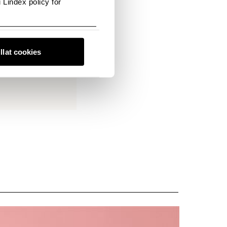
 Lindex policy for
Mobil:
99 51 43 53
na.haugen@lindex.com
illat cookies