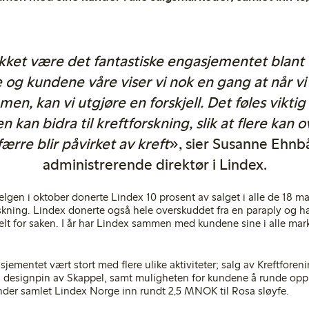
kket være det fantastiske engasjementet blant
 og kundene våre viser vi nok en gang at når vi 
en, kan vi utgjøre en forskjell. Det føles viktig 
kan bidra til kreftforskning, slik at flere kan 
færre blir påvirket av kreft
», sier Susanne Ehnb
administrerende direktør i Lindex.
helgen i oktober donerte Lindex 10 prosent av salget i alle de 18 
orskning. Lindex donerte også hele overskuddet fra en paraply og 
elt for saken. I år har Lindex sammen med kundene sine i alle mar
jementet vært stort med flere ulike aktiviteter; salg av Kreftfore
ts designpin av Skappel, samt muligheten for kundene å runde opp 
er samlet Lindex Norge inn rundt 2,5 MNOK til Rosa sløyfe.