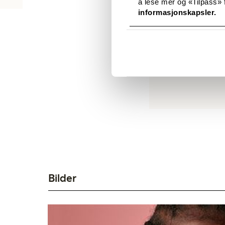
å lese mer og «Tilpass» f
Nina Haugen
informasjonskapsler.
Customer Experience
Bilder