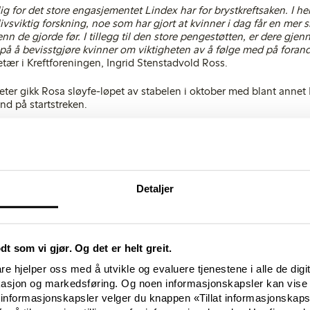
ig for det store engasjementet Lindex har for brystkreftsaken. I hel
ivsviktig forskning, noe som har gjort at kvinner i dag får en mer 
nn de gjorde før. I tillegg til den store pengestøtten, er dere gje
 å bevisstgjøre kvinner om viktigheten av å følge med på forand
retær i Kreftforeningen, Ingrid Stenstadvold Ross.
iviteter gikk Rosa sløyfe-løpet av stabelen i oktober med blant anne
nd på startstreken.
 over å få jobbe sammen med Lindex som i flere år har vært en av 
rene har det blitt samlet inn millioner av kroner til Rosa sløyfe. 
nt min mormor og flere jeg kjenner. Det å stå sammen i kampen mot
eg setter pris på å kunne få være med på
», sier Kathrine Sørland, F
Detaljer
sponsorene for Rosa sløyfe-aksjonen som arrangeres årlig av Brys
eningen. Lindex har siden 2003 dedikert oktober til å bidra til kre
r fremskritt hvert år, takket være donasjoner fra selskaper og enke
odt som vi gjør. Og det er helt greit.
e hjelper oss med å utvikle og evaluere tjenestene i alle de digi
kasjon og markedsføring. Og noen informasjonskapsler kan vise 
 informasjonskapsler velger du knappen «Tillat informasjonskap