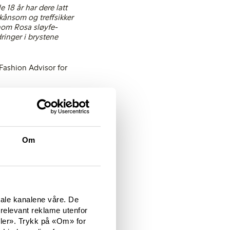
e 18 år har dere latt
skånsom og treffsikker
nnom Rosa sløyfe-
ringer i brystene
t Fashion Advisor for
hovedsponsorene til
Brystkreft rammer
 brystkreft i årets
ashion Advisor i
Om
tkreftforeningen i
ftforskning, et
ltpersoner.
tale kanalene våre. De
relevant reklame utenfor
sler». Trykk på «Om» for