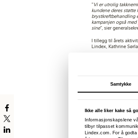
”
Vi er utrolig takkneml
kundene deres støtte l
brystkreftbehandling e
kampanjen også med på
sine
”, sier generalsek
I tillegg til årets akt
Lindex, Kathrine Sørla
«
Jeg er utrolig stolt
Rosa Sløyfe. Gjennom å
utrolig mange, deribla
viktigste løp er noe j
Lindex.
Samtykke
Lindex er en av hoved
samarbeid med Kreftfor
forskningsfelt som gjø
Ikke alle liker kake så g
Informasjonskapslene vår
tilbyr tilpasset kommuni
Lindex.com. For å godta