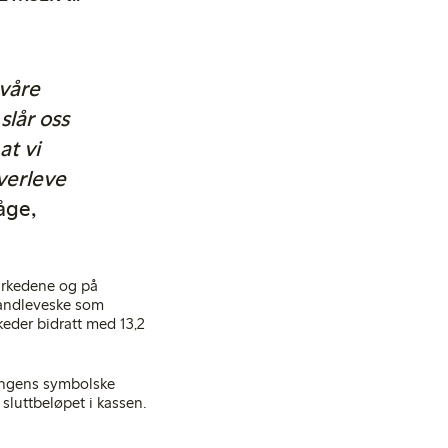
 våre
slår oss
at vi
overleve
åge,
markedene og på
handleveske som
keder bidratt med 13,2
ningens symbolske
sluttbeløpet i kassen.