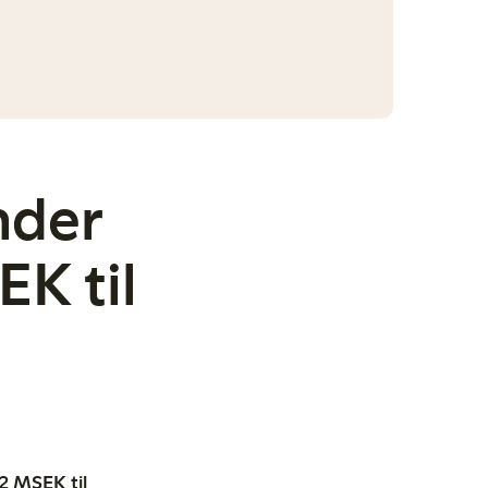
nder
EK til
,2 MSEK til