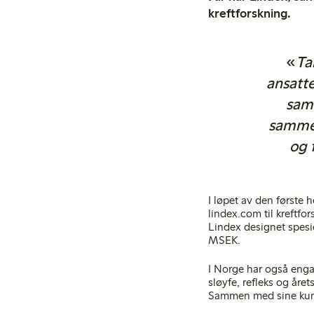
kreftforskning.
«
Ta
ansatte
samm
sammen 
og 
I løpet av den første 
lindex.com til kreftf
Lindex designet spesi
MSEK.
I Norge har også engas
sløyfe, refleks og åre
Sammen med sine kund