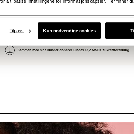
or å tilpasse innstillingene for informasjonskapsler. Her finner du
 Manager Norge
E-mail:
ni
Tilpass
Kun nødvendige cookies
T
Related documents
Sammen med sine kunder donerer Lindex 13,2 MSEK til kreftforskning