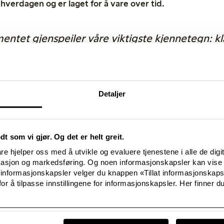
 hverdagen og er laget for å vare over tid.
entet gjenspeiler våre viktigste kjennetegn: k
 bærekraftige og har kule trykk. Alle plaggene
av stoffer av høy kvalitet, og med smarte løsnin
det størrelse hvor du får to størrelser i samme p
Detaljer
 kan beholde plagget etter hvert som den voks
ette vi kaller klær laget for langvarige eventyr»
Katarina Falk, innkjøper av barneklær.
odt som vi gjør. Og det er helt greit.
esenterer Lindex to nye babykonsepter: Soft Nature og The Colo
e hjelper oss med å utvikle og evaluere tjenestene i alle de digi
ature er en kolleksjon med et behagelig skandinavisk uttrykk med
kasjon og markedsføring. Og noen informasjonskapsler kan vise 
er ofte inspirert av naturen og skogen, og eventyrtrykkene består 
 informasjonskapsler velger du knappen «Tillat informasjonskap
fargerik kolleksjon med et morsomt og sprøtt uttrykk, og klærne h
or å tilpasse innstillingene for informasjonskapsler. Her finner du
ike konseptene er enklere å kombinere og inneholder alt en baby tr
l eller resirkulerte materialer i babykolleksjonen, og produktene a