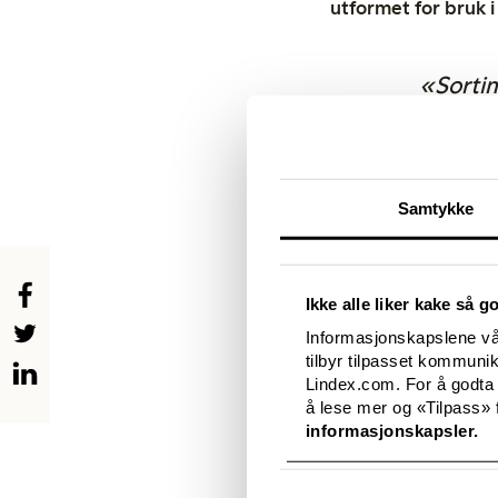
utformet for bruk i
«Sortim
myke og
laget 
utvi
Samtykke
Babyen
er d
Ikke alle liker kake så g
Med relanseringen pr
Informasjonskapslene vår
passer sammen. Soft n
tilbyr tilpasset kommuni
duse farger. Trykkene 
Lindex.com. For å godta
The colour pops er en 
å lese mer og «Tilpass» f
tøffe fargerike trykk.
informasjonskapsler.
Kolleksjonene i de ul
alltid økologisk bomul