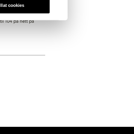
illat cookies
olleksjonen er
til 104 på nett på