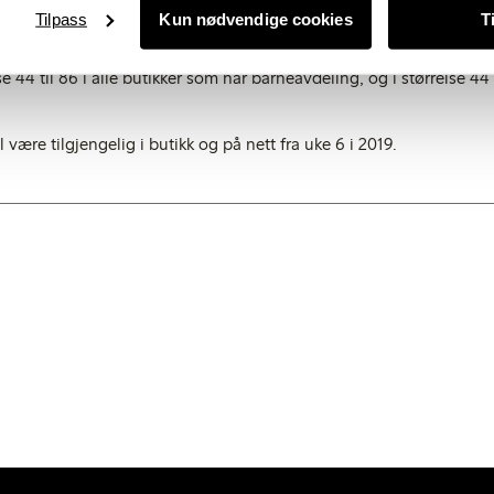
e.
Tilpass
Kun nødvendige cookies
T
 konseptene vil sortimentet være tilgjengelig i nye størrelser. Babyk
lse 44 til 86 i alle butikker som har barneavdeling, og i størrelse 44 
 være tilgjengelig i butikk og på nett fra uke 6 i 2019.