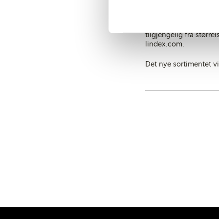
alltid GOTS-sertifisert
I tillegg til de to nye
tilgjengelig fra større
lindex.com.
Det nye sortimentet vil