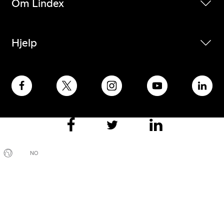
Om Lindex
Hjelp
NO